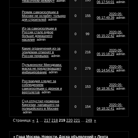
0
195
«масочном режиму»
admin
06 17:54:01
admin
Режим самоизоляции в
2020-05-
Москве не ослабят, толькро
0
155
06 17:49:39
admin
для строителей
admin
Из-за самоизоляции в
России стало вдвое
2020-05-
0
99
больше домашнего
05 15:22:42
admin
насилия
admin
Какие ограничения из-за
2020-05-
эпидемии отменят в
0
216
05 15:18:29
admin
России первыми,
admin
Пульмонолог Минздрава:
2020-05-
маска не предотвращает
0
279
05 14:54:42
admin
инфицирование
admin
Росгвардия следит за
соблюдением
2020-05-
0
153
самоизоляции с дронов и
04 18:36:42
admin
вертолетов
admin
Суд отпустил уроженца
Киргизии, напавшего на
2020-05-
0
154
полицейского в Москве
04 18:32:41
admin
admin
Страница:
«
1
…
217
218
219
220
221
…
249
»
»
Град Москва. Новости. Доска объявлений
»
Лента