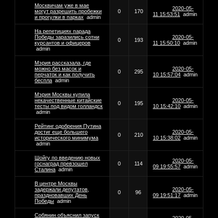
Москвичам уже в мае
2020-05-
могут разрешить пробежки
0
170
11 15:53:51
admin
и прогулки в парках
admin
На репетициях парада
Победы заразились сотни
2020-05-
0
193
курсантов и офицеров
11 15:50:10
admin
admin
Мэрия рассказала, где
можно без масок и
2020-05-
0
295
перчаток и как получить
10 15:57:04
admin
беспла
admin
Мэрия Москвы купила
некачественные китайские
2020-05-
0
195
тесты под видом голландск
10 15:42:10
admin
admin
Рейтинг одобрения Путина
достиг еще большего
2020-05-
0
210
исторического минимума
10 15:38:02
admin
admin
Шойгу по введению новых
2020-05-
госнаград превзошел
0
114
09 19:55:57
admin
Сталина
admin
В центре Москвы
задержали депутатов,
2020-05-
0
96
праздновавших День
09 19:51:17
admin
Победы
admin
Собянин объяснил запуск