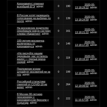
Коронавирус отменил
2020-05-
0
190
всеобщий ЕГЭ
admin
13 18:29:22
admin
В России хотят разрешить
2020-05-
голосование на выборах по
0
139
13 18:24:59
admin
почте
admin
На московских водителях
2020-05-
опробовали новую систему
0
161
13 18:21:22
admin
слежки «Карантин»
admin
100-летняя москвичка
2020-05-
вылечилась от
0
146
13 18:17:29
admin
коронавируса
admin
«Не рискуйте нашим
здоровьем, нас осталось
2020-05-
0
119
мало» — призыв врача
12 19:19:14
admin
скорой
admin
Приложение мэрии
2020-05-
штрафует москвичей ни за
0
199
12 19:15:31
admin
что
admin
Российской статистике
2020-05-
смертей от COVID-19 не
0
264
12 19:09:02
admin
верят
admin
В Москве 80-летнюю
пенсионерку с
2020-05-
0
222
коронавирусом бросили у
11 15:57:04
admin
подъезда
admin