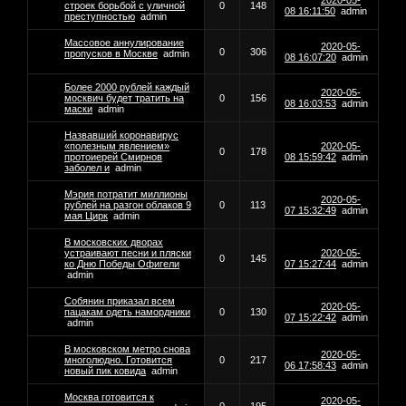
2020-05-
строек борьбой с уличной
0
148
08 16:11:50
admin
преступностью
admin
Массовое аннулирование
2020-05-
0
306
пропусков в Москве
admin
08 16:07:20
admin
Более 2000 рублей каждый
2020-05-
москвич будет тратить на
0
156
08 16:03:53
admin
маски
admin
Назвавший коронавирус
«полезным явлением»
2020-05-
0
178
протоиерей Смирнов
08 15:59:42
admin
заболел и
admin
Мэрия потратит миллионы
2020-05-
рублей на разгон облаков 9
0
113
07 15:32:49
admin
мая Цирк
admin
В московских дворах
устраивают песни и пляски
2020-05-
0
145
ко Дню Победы Офигели
07 15:27:44
admin
admin
Собянин приказал всем
2020-05-
пацакам одеть намордники
0
130
07 15:22:42
admin
admin
В московском метро снова
2020-05-
многолюдно. Готовится
0
217
06 17:58:43
admin
новый пик ковида
admin
Москва готовится к
2020-05-