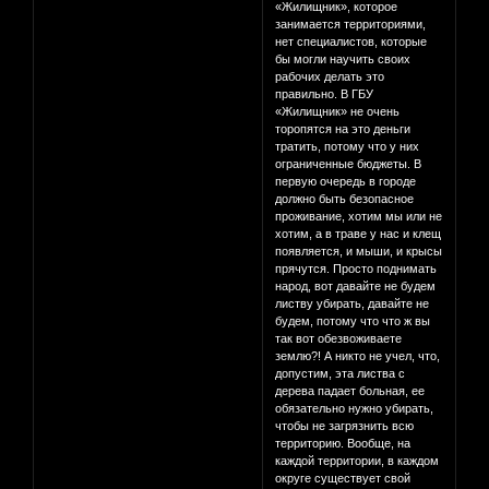
«Жилищник», которое
занимается территориями,
нет специалистов, которые
бы могли научить своих
рабочих делать это
правильно. В ГБУ
«Жилищник» не очень
торопятся на это деньги
тратить, потому что у них
ограниченные бюджеты. В
первую очередь в городе
должно быть безопасное
проживание, хотим мы или не
хотим, а в траве у нас и клещ
появляется, и мыши, и крысы
прячутся. Просто поднимать
народ, вот давайте не будем
листву убирать, давайте не
будем, потому что что ж вы
так вот обезвоживаете
землю?! А никто не учел, что,
допустим, эта листва с
дерева падает больная, ее
обязательно нужно убирать,
чтобы не загрязнить всю
территорию. Вообще, на
каждой территории, в каждом
округе существует свой