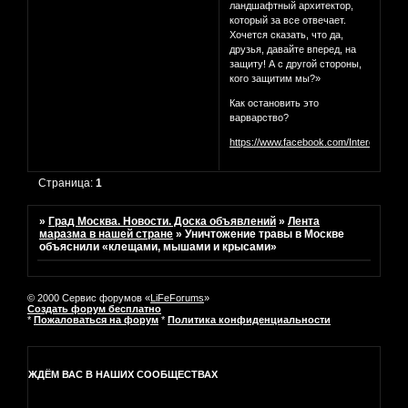
ландшафтный архитектор,
который за все отвечает.
Хочется сказать, что да,
друзья, давайте вперед, на
защиту! А с другой стороны,
кого защитим мы?»
Как остановить это
варварство?
https://www.facebook.com/InterestingM
Страница:
1
»
Град Москва. Новости. Доска объявлений
»
Лента
маразма в нашей стране
»
Уничтожение травы в Москве
объяснили «клещами, мышами и крысами»
© 2000 Сервис форумов «
LiFeForums
»
Создать форум бесплатно
*
Пожаловаться на форум
*
Политика конфиденциальности
ЖДЁМ ВАС В НАШИХ СООБЩЕСТВАХ