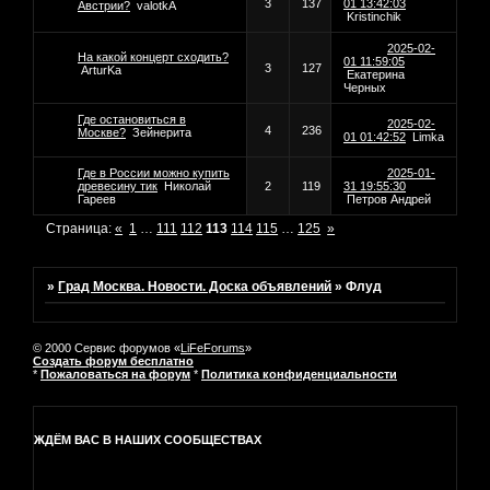
3
137
01 13:42:03
Австрии?
valotkA
Kristinchik
2025-02-
На какой концерт сходить?
01 11:59:05
3
127
ArturKa
Екатерина
Черных
Где остановиться в
2025-02-
4
236
Москве?
Зейнерита
01 01:42:52
Limka
Где в России можно купить
2025-01-
древесину тик
Николай
2
119
31 19:55:30
Гареев
Петров Андрей
Страница:
«
1
…
111
112
113
114
115
…
125
»
»
Град Москва. Новости. Доска объявлений
»
Флуд
© 2000 Сервис форумов «
LiFeForums
»
Создать форум бесплатно
*
Пожаловаться на форум
*
Политика конфиденциальности
ЖДЁМ ВАС В НАШИХ СООБЩЕСТВАХ