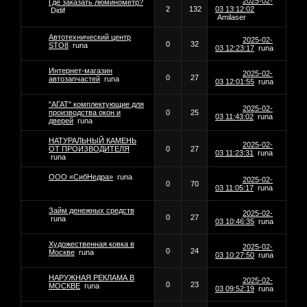
2025-02-
Где заказать люминометр?
2
132
03 13:12:02
Didif
Amilaser
Автотехнический центр
2025-02-
0
32
STO8
runa
03 12:23:17
runa
Интернет-магазин
2025-02-
0
27
автозапчастей
runa
03 12:01:55
runa
"АГАТ" комплектующие для
2025-02-
производства окон и
0
25
03 11:43:02
runa
дверей
runa
НАТУРАЛЬНЫЙ КАМЕНЬ
2025-02-
ОТ ПРОИЗВОДИТЕЛЯ
0
27
03 11:23:31
runa
runa
ООО «СибНедра»
runa
2025-02-
0
70
03 11:05:17
runa
Займ денежных средств
2025-02-
0
27
runa
03 10:46:35
runa
Художественная ковка в
2025-02-
0
24
Москве
runa
03 10:27:50
runa
НАРУЖНАЯ РЕКЛАМА В
2025-02-
0
23
МОСКВЕ
runa
03 09:52:19
runa