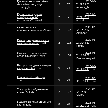
Где заказать проект бани с
2025-02-
бассейном на улице
2
37
02 22:23:30
matvey_lis
matvey_lis
Где можно недорого
2025-02-
приобрести AGV
2
121
02 21:32:31
платформу?
arpinal
prozak
2025-02-
Нужно заказать
2
122
02 15:32:47
пластиковое корыто
Cimert
Amilaser
2025-02-
Планирую купить емкости
2
122
02 14:48:10
из полипропилена
Didif
Kremd
2025-02-
Сколько стоит поклейка
2
134
02 14:24:57
обоев в Москве?
Vitya
Петров Андрей
Быстровозводимые ангары
2025-02-
0
28
«super АНГАР»
runa
02 14:15:45
runa
Компания «ГлавАнгар»
2025-02-
0
25
runa
02 13:46:19
runa
2025-02-
Хочу пройти обучение на
2
127
02 13:39:03
врача
Dukalis
Ulerod
Изделия из искусственного
2025-02-
0
28
камня
runa
02 13:01:05
runa