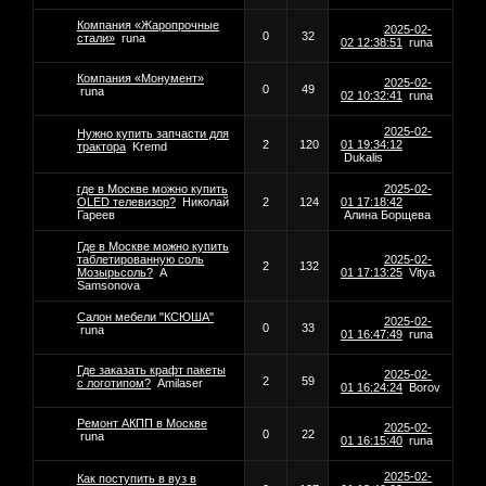
Компания «Жаропрочные
2025-02-
0
32
стали»
runa
02 12:38:51
runa
Компания «Монумент»
2025-02-
0
49
runa
02 10:32:41
runa
2025-02-
Нужно купить запчасти для
2
120
01 19:34:12
трактора
Kremd
Dukalis
где в Москве можно купить
2025-02-
OLED телевизор?
Николай
2
124
01 17:18:42
Гареев
Алина Борщева
Где в Москве можно купить
таблетированную соль
2025-02-
2
132
Мозырьсоль?
А
01 17:13:25
Vitya
Samsonova
Салон мебели "КСЮША"
2025-02-
0
33
runa
01 16:47:49
runa
Где заказать крафт пакеты
2025-02-
2
59
с логотипом?
Amilaser
01 16:24:24
Borov
Ремонт АКПП в Москве
2025-02-
0
22
runa
01 16:15:40
runa
2025-02-
Как поступить в вуз в