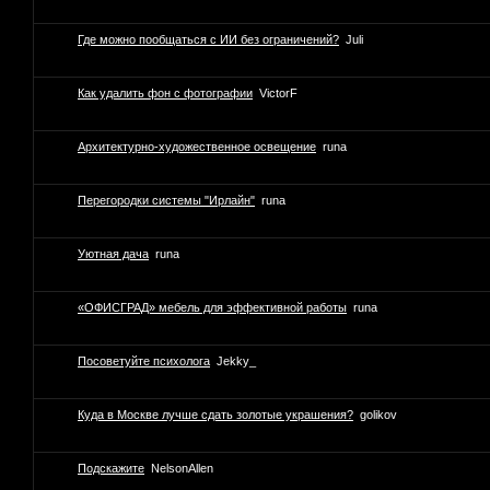
Где можно пообщаться с ИИ без ограничений?
Juli
Как удалить фон с фотографии
VictorF
Архитектурно-художественное освещение
runa
Перегородки системы "Ирлайн"
runa
Уютная дача
runa
«ОФИСГРАД» мебель для эффективной работы
runa
Посоветуйте психолога
Jekky_
Куда в Москве лучше сдать золотые украшения?
golikov
Подскажите
NelsonAllen