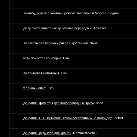
Кто-нибудь делал элитный ремонт квартиры в Москве
Sogaro
Где делаете валютные денежные переводы?
Amilaser
Кто заказывал варёных раков с доставкой
Nikiw
Не включается конфорка
Cim
Кто помогает животным
Cim
Реальный опыт
Cim
Где купить фильтры для водопроводных труб?
liniss
Где купить ПЭТ бутылки - какой поставщик мне подойдет
VictorF
Где купить редуктор для крана?
RomanBabichev