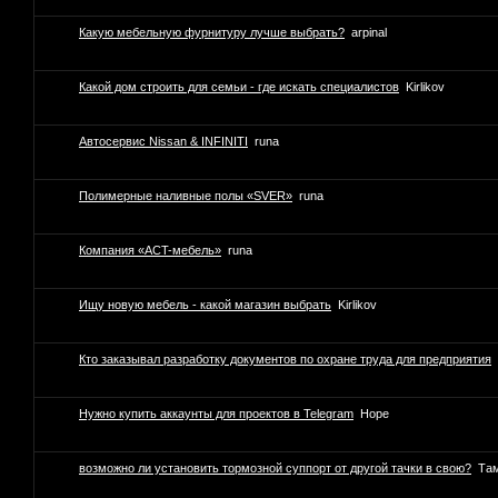
Какую мебельную фурнитуру лучше выбрать?
arpinal
Какой дом строить для семьи - где искать специалистов
Kirlikov
Автосервис Nissan & INFINITI
runa
Полимерные наливные полы «SVER»
runa
Компaния «AСT-мeбeль»
runa
Ищу новую мебель - какой магазин выбрать
Kirlikov
Кто заказывал разработку документов по охране труда для предприятия
Нужно купить аккаунты для проектов в Telegram
Hope
возможно ли установить тормозной суппорт от другой тачки в свою?
Та