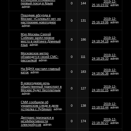
2019-12-
первый поезд в Крым
0
144
25 16:23:02
admin
admin
Праздник абсурда в
Москве: «Соловья» нет, но
2019-12-
0
131
настроеиие новогоднее
25 16:19:06
admin
admin
Мэр Москвы Сергей
Собянин занял первое
2019-12-
0
186
место в рейтинге Длинный
24 18:34:18
admin
язык
admin
Московское метро
2019-12-
обзаведется своей СМС-
0
111
24 18:29:33
admin
рассылкой
admin
На ВДНХ растаял главный
2019-12-
0
183
каток
admin
24 18:06:38
admin
В новогоднюю ночь
общественный транспорт в
2019-12-
0
127
Москве будет бесплатным
24 18:02:15
admin
admin
СМИ сообщили об
2019-12-
украинском следе в деле
0
138
23 18:53:44
admin
«стрелка с Лубянки»
admin
Дептранс признался в
2019-12-
неэффективности
0
174
23 18:30:27
admin
электробусов
admin