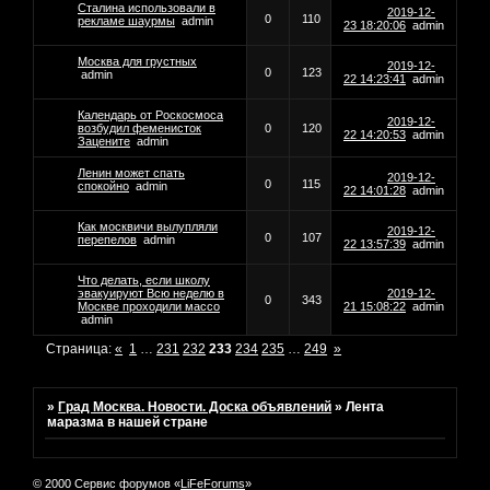
Сталина использовали в
2019-12-
0
110
рекламе шаурмы
admin
23 18:20:06
admin
Москва для грустных
2019-12-
0
123
admin
22 14:23:41
admin
Календарь от Роскосмоса
2019-12-
возбудил феменисток
0
120
22 14:20:53
admin
Зацените
admin
Ленин может спать
2019-12-
0
115
спокойно
admin
22 14:01:28
admin
Как москвичи вылупляли
2019-12-
0
107
перепелов
admin
22 13:57:39
admin
Что делать, если школу
эвакуируют Всю неделю в
2019-12-
0
343
Москве проходили массо
21 15:08:22
admin
admin
Страница:
«
1
…
231
232
233
234
235
…
249
»
»
Град Москва. Новости. Доска объявлений
»
Лента
маразма в нашей стране
© 2000 Сервис форумов «
LiFeForums
»