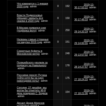
Что изменится с 1 января
2019-12-
0
192
2020 года
admin
30 17:53:22
admin
Власти Подмосковья
2019-12-
обещают закрыть все
0
150
30 17:48:33
admin
свалки в 2020 году
admin
В Москве появился снег
2019-12-
0
250
(подборка фото)
admin
29 14:20:19
admin
Названы самые странные
2019-12-
0
151
госзакупки 2019 года
admin
29 14:00:55
admin
Секретные буфеты в
2019-12-
0
248
Московском метро
admin
29 13:57:02
admin
Полицейского уволили за
2019-12-
подписку на Навального
0
178
28 14:27:57
admin
admin
Россияне просят Путина
2019-12-
«уйти хотя бы на одну
0
175
27 18:24:15
admin
новогоднюю ночь»
admin
Сегодня, 27 декабря, мы
могли бы отметить 48-й
2019-12-
0
154
день рождения С. Бодров
27 18:21:06
admin
admin
Десант Дедов Морозов
поздравил детей в
2019-12-