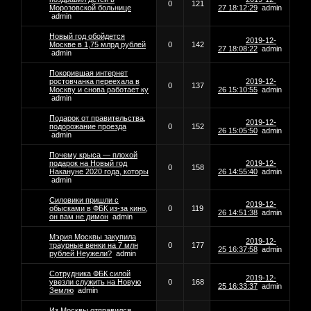
0
121
Морозовской больнице
27 18:12:29
admin
admin
Новый год обойдется
2019-12-
Москве в 1,75 млрд рублей
0
142
27 18:08:22
admin
admin
Покорившая интернет
ростовчанка переехала в
2019-12-
0
137
Москву и снова работает ку
26 15:10:55
admin
admin
Подарок от правительства,
2019-12-
подорожание проезда
0
152
26 15:05:50
admin
admin
Почему крыса — плохой
подарок на Новый год
2019-12-
0
158
Накануне 2020 года, которы
26 14:55:40
admin
admin
Силовики пришли с
2019-12-
обысками в ФБК из-за кино,
0
119
26 14:51:38
admin
он вам не димон
admin
Мэрия Москвы закупила
2019-12-
траурные венки на 7 млн
0
177
25 16:37:58
admin
рублей Неужели?
admin
Сотрудника ФБК силой
2019-12-
увезли служить на Новую
0
168
25 16:33:37
admin
Землю
admin
Из Москвы отправился