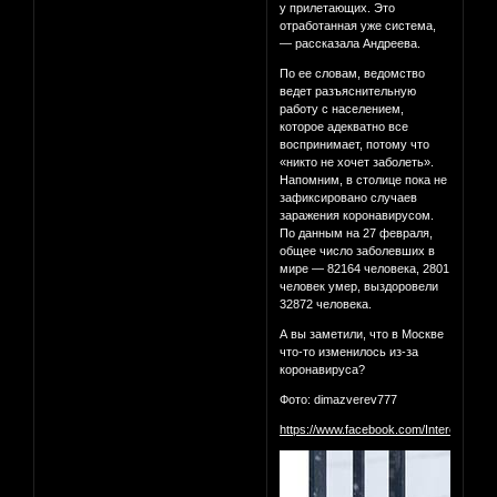
у прилетающих. Это
отработанная уже система,
— рассказала Андреева.
По ее словам, ведомство
ведет разъяснительную
работу с населением,
которое адекватно все
воспринимает, потому что
«никто не хочет заболеть».
Напомним, в столице пока не
зафиксировано случаев
заражения коронавирусом.
По данным на 27 февраля,
общее число заболевших в
мире — 82164 человека, 2801
человек умер, выздоровели
32872 человека.
А вы заметили, что в Москве
что-то изменилось из-за
коронавируса?
Фото: dimazverev777
https://www.facebook.com/InterestingM