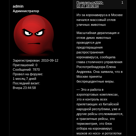
Поделиться
2020-
1
admin
02-27 18:06:04
Администратор
Из-за коронавируса в Москве
начался массовый отлов
уличных животных
Масштабная дератизация и
отлов диких животных
проводятся для
предотвращения
распространения
коронавируса, сообщила
Зарегистрирован
: 2010-09-12
глава столичного управления
Приглашений:
0
Роспотребнадзора Елена
Сообщений:
7870
Андреева. Она заявила, что в
Провел на форуме:
Москве приняты
1 месяц 7 дней
беспрецедентные меры.
Последний визит:
Вчера 23:44:58
— Это и работа в
аэропортовых комплексах,
это и контроль всех
прилетающих из Китайской
народной республики, уже и
другие рейсы отслеживаются,
и транзитные рейсы, это
термометрия, это блок
отбора на коронавирус
мазков из носо- и ротоглотки