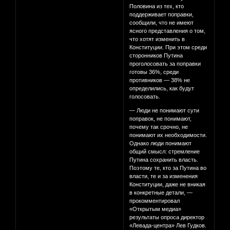
Половина из тех, кто
поддерживает поправки,
сообщили, что не имеют
ясного представления о том,
что хотят изменить в
Конституции. При этом среди
сторонников Путина
проголосовать за поправки
готовы 36%, среди
противников — 38% не
определились, как будут
голосовать.
— Люди не понимают сути
поправок, не понимают,
почему так срочно, не
понимают их необходимости.
Однако люди понимают
общий смысл: стремление
Путина сохранить власть.
Поэтому те, кто за Путина во
власти, те и за изменения
Конституции, даже не вникая
в конкретные детали, —
прокомментировал
«Открытым медиа»
результаты опроса директор
«Левада-центра» Лев Гудков.