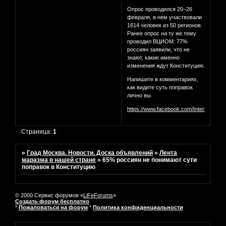
Опрос проводился 20−26
февраля, в нем участвовали
1614 человек из 50 регионов.
Ранее опрос на ту же тему
проводил ВЦИОМ: 77%
россиян заявили, что не
знают, какие именно
изменения ждут Конституцию.
Напишите в комментариях,
как видите суть поправок
лично вы.
https://www.facebook.com/InterestingM
Страница:
1
»
Град Москва. Новости. Доска объявлений
»
Лента
маразма в нашей стране
»
65% россиян не понимают сути
поправок в Конституцию
© 2000 Сервис форумов «
LiFeForums
»
Создать форум бесплатно
*
Пожаловаться на форум
*
Политика конфиденциальности