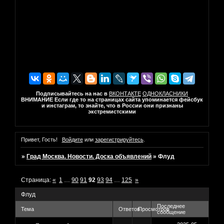
Подписывайтесь на нас в
ВКОНТАКТЕ
ОДНОКЛАСНИКИ
ВНИМАНИЕ Если где то на страницах сайта упоминается фейсбук
и инстаграм, то знайте, что в России они признаны
экстремистскими
Привет, Гость!
Войдите
или
зарегистрируйтесь
.
»
Град Москва. Новости. Доска объявлений
»
Флуд
Страница:
«
1
…
90
91
92
93
94
…
125
»
Флуд
Последнее
Тема
Ответов
Просмотров
сообщение