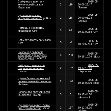
Собираюсь заняться
2025-05-
вентиляцией крыши
2
118
20 06:25:47
Водитель
Таман
2025-05-
Где можно развить
2
118
20 00:01:23
актёрские навыки?
golikov
prozak
Помощь с экспортом
2025-05-
0
26
продукции
Cim
19 21:09:58
Cim
Совместимость по знакам
2025-05-
0
40
Cim
19 20:59:54
Cim
Бьюсь над выбором
2025-05-
материала для отделки
4
230
19 18:10:09
Шокк
фасада дачи
Водитель
Выбор встраиваемой
2025-05-
стиральной машины
2
132
19 17:10:16
Таман
Охранник
Нужен безвентиляторный
2025-05-
промышленный компьютер
2
140
19 16:02:09
liniss
Amilaser
2025-05-
Вопрос про автозапчасти
3
151
19 15:44:50
на Хюндай
Таман
skonnor9
2025-05-
Где выгодно купить бетон
2
137
19 12:38:10
для строительства
VictorF
Kirlikov