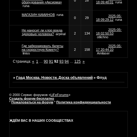
0
28
оборудования «Аксиома»
18 09:48:01
runa
runa
МАГАЗИН КАМИНОВ
runa
2025-05-
0
29
18 09:29:12
runa
2025-05-
Не наносит ли хлор вреда
2
134
18 02:50:53
здоровью человека?
arpinal
otlichno
Где забронировать билеты
2025-05-
на скоростную Комету?
2
158
17 20:44:10
liniss
Amilaser
Страница:
«
1
…
90
91
92
93
94
…
125
»
»
Град Москва. Новости. Доска объявлений
»
Флуд
© 2000 Сервис форумов «
LiFeForums
»
Создать форум бесплатно
*
Пожаловаться на форум
*
Политика конфиденциальности
ЖДЁМ ВАС В НАШИХ СООБЩЕСТВАХ