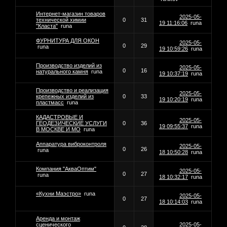
Интернет-магазин товаров
2025-05-
технической химии
0
31
19 11:16:06
runa
"Класта"
runa
ФУРНИТУРА ДЛЯ ОКОН
2025-05-
0
29
runa
19 10:59:26
runa
Производство изделий из
2025-05-
0
16
натурального камня
runa
19 10:37:19
runa
Производство и реализация
2025-05-
крепежных изделий из
0
33
19 10:20:19
runa
пластмасс
runa
КАДАСТРОВЫЕ И
2025-05-
ГЕОДЕЗИЧЕСКИЕ УСЛУГИ
0
36
19 09:55:37
runa
В МОСКВЕ И МО
runa
Аппаратура виброконтроля
2025-05-
0
26
runa
18 10:50:28
runa
Компания "АкваОптим"
2025-05-
0
27
runa
18 10:32:17
runa
«Кухни Маэстро»
runa
2025-05-
0
27
18 10:14:03
runa
Аренда и монтаж
сценического
2025-05-