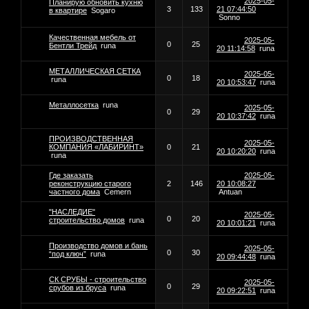
2025-05-
Планирую обновить кухню
3
133
21 07:44:50
в квартире
Sogaro
Sonno
Качественная мебель от
2025-05-
0
25
Бентли Трейд
runa
20 11:14:58
runa
МЕТАЛЛИЧЕСКАЯ СЕТКА
2025-05-
0
18
runa
20 10:53:47
runa
Металлосетка
runa
2025-05-
0
29
20 10:37:42
runa
ПРОИЗВОДСТВЕННАЯ
2025-05-
КОМПАНИЯ «ЛАБИРИНТ»
0
21
20 10:20:20
runa
runa
Где заказать
2025-05-
реконструкцию старого
2
146
20 10:08:27
частного дома
Cemern
Antuan
"НАСЛЕДИЕ"
2025-05-
0
20
строительство домов
runa
20 10:01:21
runa
Производство домов и бань
2025-05-
0
30
“под ключ”
runa
20 09:44:48
runa
СК СРУБЫ - строительство
2025-05-
0
29
срубов из бруса
runa
20 09:22:51
runa