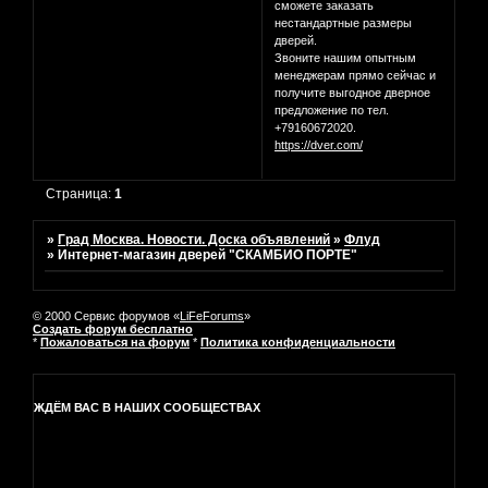
сможете заказать
нестандартные размеры
дверей.
Звоните нашим опытным
менеджерам прямо сейчас и
получите выгодное дверное
предложение по тел.
+79160672020.
https://dver.com/
Страница:
1
»
Град Москва. Новости. Доска объявлений
»
Флуд
»
Интернет-магазин дверей "СКАМБИО ПОРТЕ"
© 2000 Сервис форумов «
LiFeForums
»
Создать форум бесплатно
*
Пожаловаться на форум
*
Политика конфиденциальности
ЖДЁМ ВАС В НАШИХ СООБЩЕСТВАХ