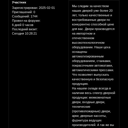
Участник
Мы следим за качеством
Зарегистрирован
: 2025-02-01
наших дверей уже более 20
Приглашений:
0
лет, только качественные и
Сообщений:
1744
востребованные двери по
Провел на форуме:
конкурентно способной цене
6 дней 0 часов
для вас. Двери производятся
Последний визит:
Сегодня 10:28:21
на импортном и
отечественном
высокотехнологичном
оборудовании. Наши цеха
оснащены
автоматизированным
оборудованием, станками,
покрасочными автоматами,
автоматическими прессами.
Что позволяет выпускать
качественную и безопасную
продукцию.
На нашем складе всегда в
наличии весь спектр дверной
продукции: межкомнатные
двери, входные двери,
технические
(противопожарные) двери,
арки, дверные кассеты,
фурнитура ведущих
производителей. А так же вы