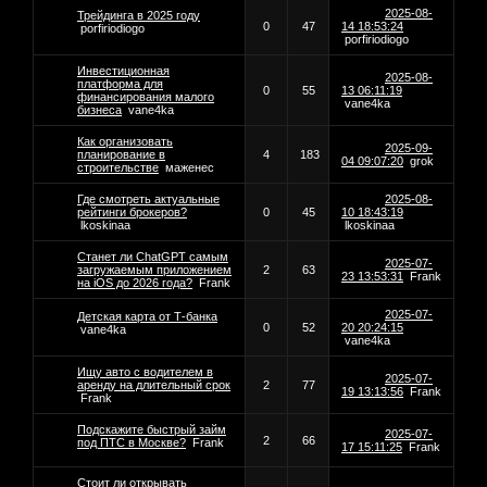
2025-08-
Трейдинга в 2025 году
0
47
14 18:53:24
porfiriodiogo
porfiriodiogo
Инвестиционная
2025-08-
платформа для
0
55
13 06:11:19
финансирования малого
vane4ka
бизнеса
vane4ka
Как организовать
2025-09-
планирование в
4
183
04 09:07:20
grok
строительстве
маженес
Где смотреть актуальные
2025-08-
рейтинги брокеров?
0
45
10 18:43:19
lkoskinaa
lkoskinaa
Станет ли ChatGPT самым
2025-07-
загружаемым приложением
2
63
23 13:53:31
Frank
на iOS до 2026 года?
Frank
2025-07-
Детская карта от Т-банка
0
52
20 20:24:15
vane4ka
vane4ka
Ищу авто с водителем в
2025-07-
аренду на длительный срок
2
77
19 13:13:56
Frank
Frank
Подскажите быстрый займ
2025-07-
2
66
под ПТС в Москве?
Frank
17 15:11:25
Frank
Стоит ли открывать