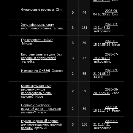
Финансовые ресурсы
Cim
2025-09-
0
44
04 10:30:25
Cim
2026-03-
Хочу оформить карту
3
181
13 11:48:33
иностранного банка.
arpinal
milkoparimo
Где оформить займ?
2026-01-
3
89
Миола
15 14:55:59
Miron
Быстрые деньги в долг без
2026-07-
справок и поручителей
3
77
19 20:03:37
vane4ka
milkoparimo
2025-09-
Изменения ОКВЭД
Орегон
2
65
21 01:05:24
РОНИ
Какие музыкальные
решения лучше
2025-08-
2
59
использовать в спа-
20 09:25:15
Zane
салоне?
Hope
Сервис с экспресс-
2025-08-
выдачей денег — реально
2
89
18 13:17:57
Frank
ли найти?
Frank
Нужен надежный сервис
2026-07-
для перевода иностранной
3
186
21 11:14:21
валюты
артемий
milkoparimo