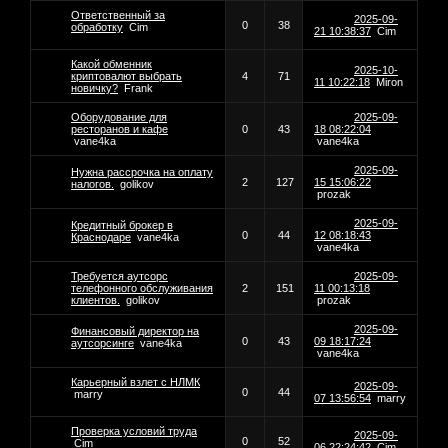
Ответственный за
2025-09-
0
38
обработку
Cim
21 10:38:37
Cim
Какой обменник
2025-10-
криптовалют выбрать
4
71
11 10:22:18
Miron
новичку?
Frank
Оборудование для
2025-09-
ресторанов и кафе
0
43
18 08:22:04
vane4ka
vane4ka
2025-09-
Нужна рассрочка на оплату
2
127
15 15:06:22
налогов.
golikov
prozak
2025-09-
Кредитный брокер в
0
44
12 08:18:43
Краснодаре
vane4ka
vane4ka
Требуется аутсорс
2025-09-
телефонного обслуживания
2
151
11 00:13:18
клиентов.
golikov
prozak
2025-09-
Финансовый директор на
0
43
09 18:17:24
аутсорсинге
vane4ka
vane4ka
Карьерный взлет с НЛМК
2025-09-
0
44
marry
07 13:56:54
marry
Проверка условий труда
2025-09-
0
52
Cim
06 22:24:42
Cim