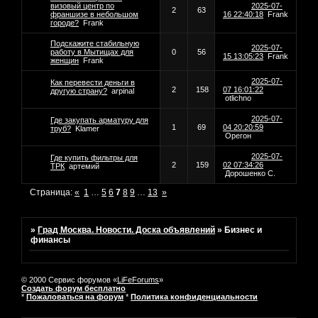
визовый центр по
2025-07-
2
63
франшизе в небольшом
16 22:40:18
Frank
городе?
Frank
Подскажите стабильную
2025-07-
работу в Мытищах для
0
56
15 13:05:23
Frank
женщин
Frank
2025-07-
Как перевести деньги в
2
158
07 16:01:22
другую страну?
arpinal
otlichno
2025-07-
Где закупать арматуру для
1
69
04 20:20:59
труб?
Klamer
Орегон
2025-07-
Где купить фильтры для
2
159
02 07:34:26
ТРК
артемий
Дорошенко С.
Страница:
«
1
…
5
6
7
8
9
…
13
»
»
Град Москва. Новости. Доска объявлений
»
Бизнес и
финансы
© 2000 Сервис форумов «
LiFeForums
»
Создать форум бесплатно
*
Пожаловаться на форум
*
Политика конфиденциальности