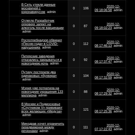
В Сеть утекли данные
2020-12-
москвичей с
0
106
09 18:06:58
admin
коронавирусом
admin
Отлегло Разработчик
опроверг запрет на
2020-12-
0
87
алкоголь после вакцинации
09 18:02:23
admin
admin
Роспотребнадзор обвинил
2020-12-
«Песню года» в COVID-
0
112
08 17:46:13
admin
нарушениях
admin
Питерские заведения
2020-12-
отказались закрываться в
0
92
08 17:37:47
admin
новогоднюю ночь
admin
Путину построили два
2020-12-
одинаковых «бункера»
0
104
08 17:32:59
admin
admin
Мэрия уже потратила на
2020-12-
новогодние украшения 133
0
88
08 17:29:32
admin
миллиона
admin
В Москве и Подмосковье
«Спутником V» прививают
2020-12-
0
121
всех желающих «Медуза»
08 17:25:36
admin
admin
Минздрав хочет ограничить
2020-12-
передвижения между
0
111
07 17:22:43
admin
регионами
admin