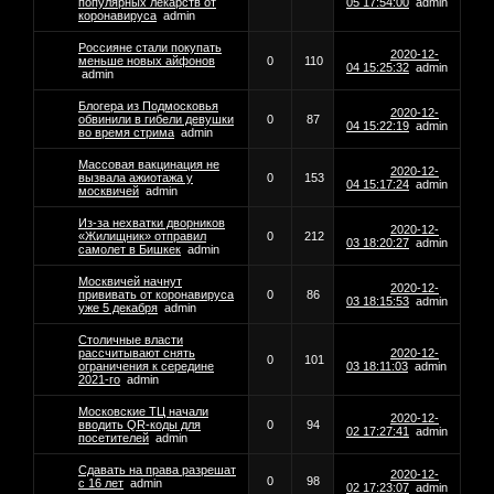
популярных лекарств от
05 17:54:00
admin
коронавируса
admin
Россияне стали покупать
2020-12-
меньше новых айфонов
0
110
04 15:25:32
admin
admin
Блогера из Подмосковья
2020-12-
обвинили в гибели девушки
0
87
04 15:22:19
admin
во время стрима
admin
Массовая вакцинация не
2020-12-
вызвала ажиотажа у
0
153
04 15:17:24
admin
москвичей
admin
Из-за нехватки дворников
2020-12-
«Жилищник» отправил
0
212
03 18:20:27
admin
самолет в Бишкек
admin
Москвичей начнут
2020-12-
прививать от коронавируса
0
86
03 18:15:53
admin
уже 5 декабря
admin
Столичные власти
рассчитывают снять
2020-12-
0
101
ограничения к середине
03 18:11:03
admin
2021-го
admin
Московские ТЦ начали
2020-12-
вводить QR-коды для
0
94
02 17:27:41
admin
посетителей
admin
Сдавать на права разрешат
2020-12-
0
98
с 16 лет
admin
02 17:23:07
admin