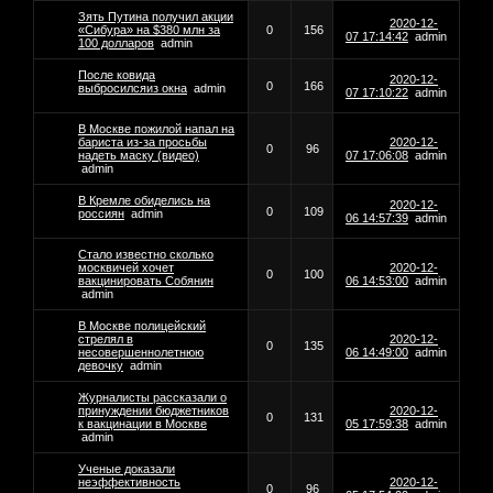
Зять Путина получил акции
2020-12-
«Сибура» на $380 млн за
0
156
07 17:14:42
admin
100 долларов
admin
После ковида
2020-12-
0
166
выбросилсяиз окна
admin
07 17:10:22
admin
В Москве пожилой напал на
бариста из-за просьбы
2020-12-
0
96
надеть маску (видео)
07 17:06:08
admin
admin
В Кремле обиделись на
2020-12-
0
109
россиян
admin
06 14:57:39
admin
Стало известно сколько
москвичей хочет
2020-12-
0
100
вакцинировать Собянин
06 14:53:00
admin
admin
В Москве полицейский
стрелял в
2020-12-
0
135
несовершеннолетнюю
06 14:49:00
admin
девочку
admin
Журналисты рассказали о
принуждении бюджетников
2020-12-
0
131
к вакцинации в Москве
05 17:59:38
admin
admin
Ученые доказали
неэффективность
2020-12-
0
96