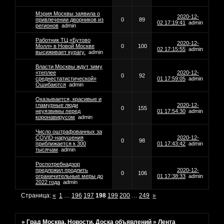
Мэрия Москвы заявила о
2020-12-
привлечении дворников из
0
89
02 17:19:41
admin
регионов
admin
Работник ТЦ «Бутово
2020-12-
Молл» в Новой Москве
0
100
02 17:15:55
admin
высиживает курагу.
admin
Власти Москвы ждут зиму
«теплее
2020-12-
0
92
среднестатистической»
01 17:59:05
admin
Ошибаются
admin
Оказывается, красивые и
гламурные люди
2020-12-
0
155
неуязвимы перед
01 17:54:30
admin
коронавирусом
admin
Число оштрафованных за
COVID-нарушения
2020-12-
0
98
приближается к 300
01 17:43:42
admin
тысячам
admin
Роспотребнадзор
предложил продлить
2020-12-
0
106
ограничительные меры до
01 17:38:33
admin
2022 года
admin
Страница:
«
1
…
196
197
198
199
200
…
249
»
»
Град Москва. Новости. Доска объявлений
»
Лента