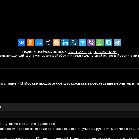
Подписывайтесь на нас в
ВКОНТАКТЕ
ОДНОКЛАСНИКИ
траницах сайта упоминается фейсбук и инстаграм, то знайте, что в России он
ей стране
»
В Москве продолжают штрафовать за отсутствие перчаток в т
те
отсутствие перчаток в транспорте
ественном транспорте выявлено более 119 тысяч случаев нарушения масочно-перчато
зафиксировано свыше 37 тысяч нарушений. Чаще всего пассажиры используют маски, н