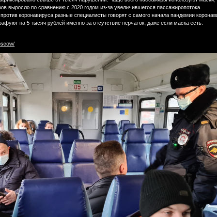
ов выросло по сравнению с 2020 годом из-за увеличившегося пассажиропотока.
 против коронавируса разные специалисты говорят с самого начала пандемии коронав
фуют на 5 тысяч рублей именно за отсутствие перчаток, даже если маска есть.
oscow/