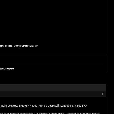
и признаны экстремистскими
ранспорте
1
чного режима, пишут «Известия» со ссылкой на пресс-службу ГКУ
о забывают о перчатках. По словам чиновников, маски в транспорте носят