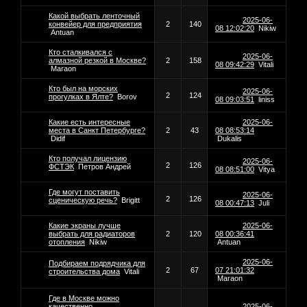
Какой выбрать ленточный
2025-06-
конвейер для предприятия
2
140
08 12:02:20
Nikiw
Antuan
Кто сталкивался с
2025-06-
алмазной резкой в Москве?
2
158
08 09:42:29
Vitali
Maraon
Кто был на морских
2025-06-
2
124
прогулках в Ялте?
Borov
08 09:03:51
liniss
Какие есть интересные
2025-06-
места в Санкт Петербурге?
2
43
08 08:53:14
Didif
Dukalis
Кто получал лицензию
2025-06-
2
126
ФСТЭК
Петров Андрей
08 08:51:00
Vitya
Где могут поставить
2025-06-
2
126
сценическую речь?
Brigitt
08 00:47:13
Juli
Какие экраны лучше
2025-06-
выбрать для радиаторов
2
120
08 00:36:41
отопления
Nikiw
Antuan
2025-06-
Подбираем подрядчика для
2
67
07 21:01:32
строительства дома
Vitali
Maraon
Где в Москве можно
качественно
2025-06-