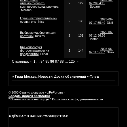
отремонтировать
2
127
07 20:04:15
компрессор кондиционера
Sogaro
Maraon
Нужен рефрижераторный
2025-06-
2
133
осушитель
liniss
07 17:55:49
Didif
2025-06-
Выбираю удобрения для
2
131
07 12:36:56
растений
Kirlikov
VictorF
Кто использует
2025-06-
фотосепараторы на
2
144
07 11:17:07
Nikiw
предприятии
Lenali
Страница:
«
1
…
84
85
86
87
88
…
125
»
»
Град Москва. Новости. Доска объявлений
»
Флуд
© 2000 Сервис форумов «
LiFeForums
»
Создать форум бесплатно
*
Пожаловаться на форум
*
Политика конфиденциальности
ЖДЁМ ВАС В НАШИХ СООБЩЕСТВАХ