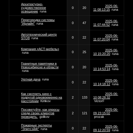
Архитектурно-
2025-06-
художественное
0
20
11 08:13:15
runa
освещение
runa
Перегородки системы
2025-06-
0
47
"Ирлайн"
runa
11 07:44:52
runa
Автотехнический центр
2025-06-
0
22
STO8
runa
11 07:20:04
runa
Компaния «AСT-мeбeль»
2025-06-
0
25
runa
10 15:20:20
runa
Гранитные памятники в
2025-06-
Новосибирске и области
0
20
10 14:53:14
runa
runa
Уютная дача
runa
2025-06-
0
22
10 14:18:12
runa
Как смотреть кино с
2025-06-
подругой одновременно на
2
133
10 08:28:32
расстоянии
Kirlikov
VictorF
Посоветуйте, как опросы
2025-06-
среди своих клиентов
2
121
09 23:15:02
проводить.
golikov
prozak
Пожарные эксперты
2025-06-
0
22
"Элитсэйф"
runa
09 12:20:59
runa