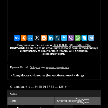
Подписывайтесь на нас в
ВКОНТАКТЕ
ОДНОКЛАСНИКИ
ВНИМАНИЕ Если где то на страницах сайта упоминается фейсбук
и инстаграм, то знайте, что в России они признаны
экстремистскими
Привет, Гость!
Войдите
или
зарегистрируйтесь
.
»
Град Москва. Новости. Доска объявлений
»
Флуд
Страница:
«
1
…
84
85
86
87
88
…
125
»
Флуд
Последнее
Тема
Ответов
Просмотров
сообщение