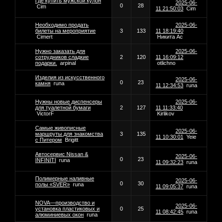
Где купить мужской кулон
2025-06-
0
28
Cim
11 21:50:03
Cim
Необходимо продать
2025-06-
билеты на мероприятие
3
133
11 18:19:40
Cimert
Никита Ас
Нужно заказать для
2025-06-
сотрудников сладкие
2
120
11 16:09:12
подарки.
arpinal
otlichno
Изделия из искусственного
2025-06-
0
23
камня
runa
11 12:34:53
runa
Нужны новые диспенсеры
2025-06-
для туалетной бумаги
2
127
11 11:33:40
VictorF
Kirlikov
Самые живописные
2025-06-
маршруты для знакомства
3
135
11 10:30:01
Yeie
с Питером
Brigitt
Автосервис Nissan &
2025-06-
0
23
INFINITI
runa
11 09:32:23
runa
Полимерные наливные
2025-06-
0
30
полы «SVER»
runa
11 09:05:37
runa
NOVA—производство и
2025-06-
установка пластиковых и
0
25
11 08:42:45
runa
алюминиевых окон
runa