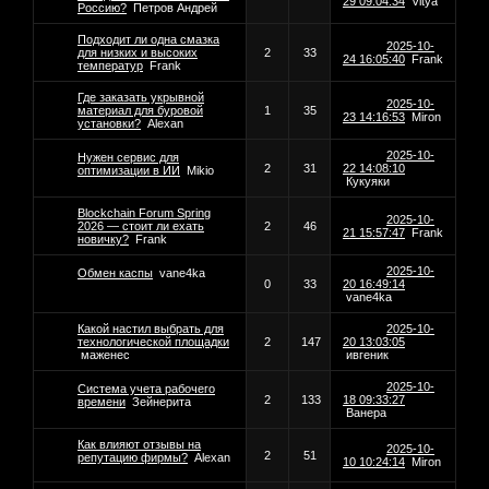
29 09:04:34
Vitya
Россию?
Петров Андрей
Подходит ли одна смазка
2025-10-
для низких и высоких
2
33
24 16:05:40
Frank
температур
Frank
Где заказать укрывной
2025-10-
материал для буровой
1
35
23 14:16:53
Miron
установки?
Alexan
2025-10-
Нужен сервис для
2
31
22 14:08:10
оптимизации в ИИ
Mikio
Кукуяки
Blockchain Forum Spring
2025-10-
2026 — стоит ли ехать
2
46
21 15:57:47
Frank
новичку?
Frank
2025-10-
Обмен каспы
vane4ka
0
33
20 16:49:14
vane4ka
Какой настил выбрать для
2025-10-
технологической площадки
2
147
20 13:03:05
маженес
ивгеник
2025-10-
Система учета рабочего
2
133
18 09:33:27
времени
Зейнерита
Ванера
Как влияют отзывы на
2025-10-
2
51
репутацию фирмы?
Alexan
10 10:24:14
Miron