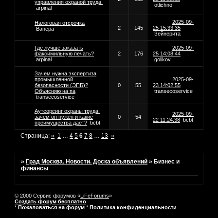
управления охраной труда.
otlichno
arpinal
2025-09-
Налоговая отсрочка
2
145
25 15:33:35
Ванера
Зейнерита
Где лучше заказать
2025-09-
факсимильную печать?
2
176
25 14:08:44
arpinal
golikov
Зачем нужна экспертиза
промышленной
2025-09-
безопасности (ЭПБ)?
0
55
23 14:02:55
Объясняю на па
transecoservice
transecoservice
Аутсорсинг охраны труда:
2025-09-
зачем он нужен и какие
0
54
22 11:24:38
bcbt
преимущества дает?
bcbt
Страница:
«
1
…
4
5
6
7
8
…
13
»
»
Град Москва. Новости. Доска объявлений
»
Бизнес и
финансы
© 2000 Сервис форумов «
LiFeForums
»
Создать форум бесплатно
*
Пожаловаться на форум
*
Политика конфиденциальности