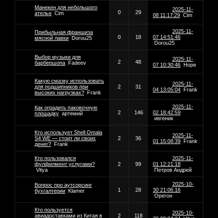
Манекен для небольшого
2025-11-
0
29
ателье
Cim
08 11:17:29
Cim
2025-11-
Прибыльная франшиза
0
18
07 14:51:46
мясной лавки
Dorou25
Dorou25
Выбор музыки для
2025-11-
2
48
барбершопа
Fadeev
07 10:30:46
Hope
Какую смазку использовать
2025-11-
для подшипников при
2
31
04 13:05:04
Frank
высоких нагрузках?
Frank
2025-11-
Как оградить паковочную
2
146
02 18:42:59
площадку
артемий
ивгеник
Кто использует Shell Omala
2025-11-
S4 WE — стоит ли своих
2
36
01 15:08:39
Frank
денег?
Frank
Кто пользовался
2025-11-
фулфилмент услугами?
2
99
01 12:21:18
Vitya
Петров Андрей
2025-10-
Вопрос про аутсорсинг
1
28
30 21:06:16
бухгалтерии
Klamer
Орегон
Кто пользуется
2025-10-
авиадоставками из Китая в
2
118