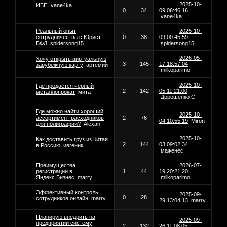
2025-10-
ИБП
vane4ka
0
34
09 06:46:16
vane4ka
Реальный опыт
2025-10-
сотрудничества с Юрист
0
38
09 00:45:59
БФЛ
spidersong15
spidersong15
2026-05-
Хочу открыть виртуальную
3
145
17 18:57:04
зарубежную карту
артемий
milkoparimo
2025-10-
Где продается черный
2
142
05 11:21:00
металлопрокат
мита
Дорошенко С.
Где можно найти хороший
2025-10-
ассортимент расходников
2
76
04 10:55:19
Miron
для полиграфии?
Alexan
2025-10-
Как доставить груз из Китая
2
144
03 09:02:34
в Россию
ивгеник
маженес
Преимущества
2026-07-
регистрации в
1
44
19 20:21:20
Яндекс.Бизнес
marry
milkoparimo
Эффективный контроль
2025-09-
0
28
сотрудников онлайн
marry
29 13:04:13
marry
Планирую внедрить на
2025-09-
предприятии систему
2
132
26 11:08:05