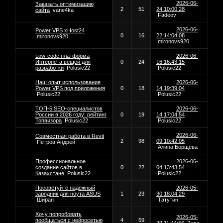
2026-06-
Заказать оптимизацию
2
51
24 10:00:28
сайта
vane4ka
Fadeev
2026-06-
Power VPS xHost24
0
16
22 14:04:08
mironovs920
mironovs920
Low-code платформа
2026-06-
Интернета вещей для
0
24
16 16:43:15
разработки
Polusic22
Polusic22
Наш опыт использования
2026-06-
Power VPS под приложения
0
18
14 19:39:04
Polusic22
Polusic22
ТОП-5 SEO-специалистов
2026-06-
России в 2026 году: рейтинг
0
19
14 17:04:54
Топвизора
Polusic22
Polusic22
2026-06-
Совместная работа в Revit
2
98
09 10:42:05
Петров Андрей
Алина Борщева
Профессиональное
2026-06-
создание сайтов в
0
22
04 13:43:54
Казахстане
Polusic22
Polusic22
Посоветуйте надежный
2026-05-
зарядник для ноута ASUS
1
23
30 18:04:29
Ширан
Татутин
Хочу попробовать
2026-05-
пообщаться с нейросетью
4
59