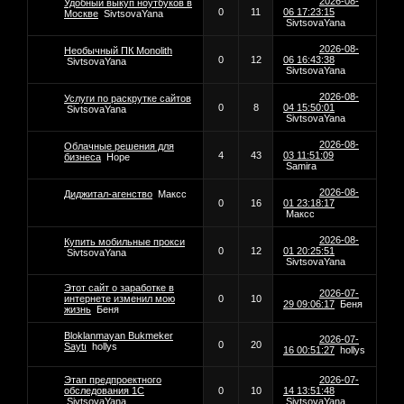
2026-08-
Удобный выкуп ноутбуков в
0
11
06 17:23:15
Москве
SivtsovaYana
SivtsovaYana
2026-08-
Необычный ПК Monolith
0
12
06 16:43:38
SivtsovaYana
SivtsovaYana
2026-08-
Услуги по раскрутке сайтов
0
8
04 15:50:01
SivtsovaYana
SivtsovaYana
2026-08-
Облачные решения для
4
43
03 11:51:09
бизнеса
Hope
Samira
2026-08-
Диджитал-агенство
Максс
0
16
01 23:18:17
Максс
2026-08-
Купить мобильные прокси
0
12
01 20:25:51
SivtsovaYana
SivtsovaYana
Этот сайт о заработке в
2026-07-
интернете изменил мою
0
10
29 09:06:17
Беня
жизнь
Беня
Bloklanmayan Bukmeker
2026-07-
0
20
Saytı
hollys
16 00:51:27
hollys
Этап предпроектного
2026-07-
обследования 1С
0
10
14 13:51:48
SivtsovaYana
SivtsovaYana