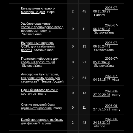
2026-07-
Выезд компьютерного
2
45
08 13:38:29
мастера на дом
Hope
Fadeev
Удобное сравнение
2026-07-
хостинг-провайдеров перед
0
11
06 18:51:08
переносом проекта
SivtsovaYana
SivtsovaYana
Выделенные серверы
2026-07-
QCKL для стабильной
0
13
06 18:24:41
работы
SivtsovaYana
SivtsovaYana
Полезная нейросеть для
2026-07-
создания презентаций
0
21
05 19:04:38
SivtsovaYana
SivtsovaYana
Аутсорсинг бухгалтерии,
2026-07-
как рассчитать реальную
2
54
04 18:15:47
Vitya
стоимость?
Петров Андрей
Единый каталог-рейтинг
2026-06-
0
13
хостингов
marry
27 09:29:25
marry
Снятие головной боли
2026-06-
0
11
администрирования
marry
27 09:15:21
marry
2026-06-
Какой мессенджер выбрать
2
43
24 18:31:02
для фирмы?
arpinal
otlichno