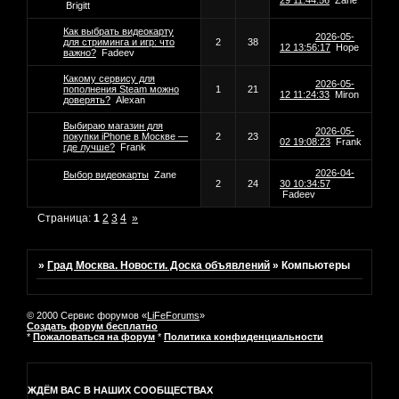
29 11:44:56
Zane
Brigitt
Как выбрать видеокарту
2026-05-
для стриминга и игр: что
2
38
12 13:56:17
Hope
важно?
Fadeev
Какому сервису для
2026-05-
пополнения Steam можно
1
21
12 11:24:33
Miron
доверять?
Alexan
Выбираю магазин для
2026-05-
покупки iPhone в Москве —
2
23
02 19:08:23
Frank
где лучше?
Frank
2026-04-
Выбор видеокарты
Zane
2
24
30 10:34:57
Fadeev
Страница:
1
2
3
4
»
»
Град Москва. Новости. Доска объявлений
»
Компьютеры
© 2000 Сервис форумов «
LiFeForums
»
Создать форум бесплатно
*
Пожаловаться на форум
*
Политика конфиденциальности
ЖДЁМ ВАС В НАШИХ СООБЩЕСТВАХ