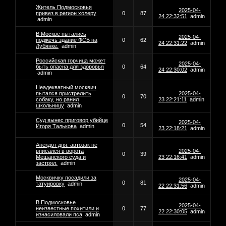
Житель Подмосковья
2025-04-
привез в регион холеру
0
87
24 22:32:51
admin
admin
В Москве пытались
2025-04-
поджечь здание ФСБ на
0
62
24 22:31:22
admin
Лубянке.
admin
Российская горчица может
2025-04-
быть опасна для здоровья
0
64
24 22:30:02
admin
admin
Неадекватный москвич
пытался пристрелить
2025-04-
0
70
собаку, но ранил
23 22:21:11
admin
школьницу
admin
Суд вынес приговор убийце
2025-04-
0
54
Игоря Талькова
admin
23 22:18:21
admin
Анекдот дня: автозак не
вписался в ворота
2025-04-
0
39
Мещанского суда и
23 22:16:41
admin
застрял.
admin
Москвичку посадили за
2025-04-
0
81
татуировку
admin
22 22:31:56
admin
В Подмосковье
2025-04-
неизвестные похитили и
0
77
22 22:30:05
admin
изнасиловали пса
admin