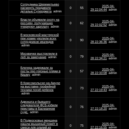
Сотрудника Шереметьево
2025-04-
насмерть придавило
0
55
29 22:04:44
admin
деталью Суперджета
admin
Власти объявили охоту на
2025-04-
россиян, получающих
0
62
29 22:02:52
admin
«черную» зарплату
admin
В московской мастерской
при храме уволили всех
2025-04-
0
90
сотрудников ивалидов
28 22:36:36
admin
admin
Москвичке выстрелили в
2025-04-
0
79
лоб за замечание
admin
28 22:34:21
admin
Блогера задержали за
2025-04-
посты про грязные пляжи в
0
57
28 22:33:08
admin
Крыму
admin
В Комсомольске-на-Амуре
на выставке трофейной
2025-04-
0
73
техники погиб ребенок
27 22:19:43
admin
admin
Адвоката и бывшего
следователя ФСБ избили
2025-04-
0
76
приставы в Басманном
27 22:18:20
admin
суде.
admin
В Подмосковье женщина
нашла мышиный помёт в
2025-04-
0
75
смеси для оладий из
27 22:16:55
admin