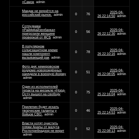
«Самок
admin
Макдак не вернётся на
2025-04-
0
76
российский рынок.
admin
26 22:14:50
admin
Сотрудники
«Райффайзенбанка»
2025-04-
0
56
пригрозили женщине
26 22:12:30
admin
проверкой от ФСБ
admin
В популярном
солцезащитном креме
2025-04-
0
78
нашли компонент,
26 22:10:16
admin
вызывающий рак
admin
Фото дня: кемеровском
роддоме новорождённых
2025-04-
0
51
нарядили в военную форму
26 22:08:05
admin
admin
Один из исполнителей
теракта на мюзикле «Норд-
2025-04-
0
75
Ост» вышел на свободу
25 22:16:04
admin
admin
Прилепин будет искать
2025-04-
творческие таланты у
0
46
25 22:14:53
admin
бойцов СВО.
admin
Власти хотят очистить
пляжи Анапы от мазута
2025-04-
0
52
Роспотребнадзор не верит
25 22:08:13
admin
admin