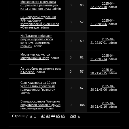
Московского школьника
2025-04-
отправили в реанимацию
0
96
22 22:28:18
admin
из-за внешнего вида
admin
В Сибирском отделении
РАН одобрили
2025-04-
0
57
эзотерический учебник по
21 22:08:56
admin
«Семьеведе
admin
На Таганке собирают
подписи против сноса
2025-04-
0
59
конструктивистских
21 22:07:01
admin
гаражей
admin
Москвичи жалуются
2025-04-
0
81
Мизулиной на жару
admin
21 22:05:14
admin
Автомобиль вылетел в реку
2025-04-
0
57
в Москве.
admin
20 21:46:15
admin
Сын Кадырова за 19 лет
успел стать «почётным
2025-04-
0
57
гражданином Грозного»
20 21:43:06
admin
admin
В подмосковном Голицыно
2025-04-
обрушился балкон с двумя
0
105
20 21:41:16
admin
пенсионерками.
admin
Страница:
«
1
…
42
43
44
45
46
…
249
»