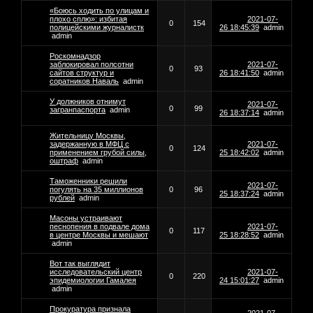
«Боюсь ходить по улицам и
плохо сплю»: избитая
2021-07-
0
154
полицейскими журналистк
26 18:45:39
admin
admin
Роскомнадзор
заблокировал полсотни
2021-07-
0
93
сайтов структур и
26 18:41:50
admin
соратников Наваль
admin
У должников отнимут
2021-07-
0
99
загранпаспорта
admin
26 18:37:14
admin
Жительницу Москвы,
задержанную в МФЦ с
2021-07-
0
124
применением грубой силы,
25 18:42:02
admin
оштраф
admin
Таможенники решили
2021-07-
погулять на 35 миллионов
0
96
25 18:37:24
admin
рублей
admin
Масоны устраивают
песнопения в подвале дома
2021-07-
0
117
в центре Москвы и мешают
25 18:28:52
admin
admin
Вот так выглядит
исследовательский центр
2021-07-
0
220
эпидемиологии Гамалея
24 15:01:27
admin
admin
Прокуратура признала