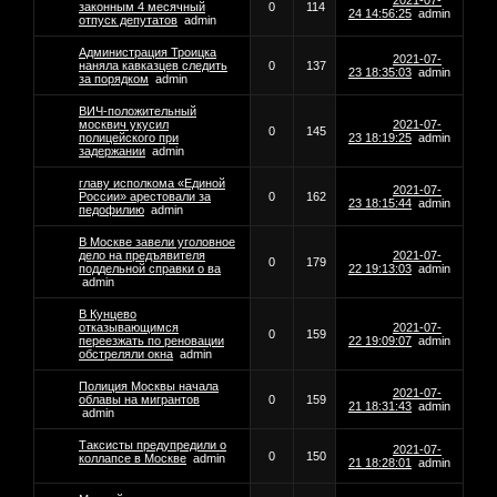
2021-07-
законным 4 месячный
0
114
24 14:56:25
admin
отпуск депутатов
admin
Администрация Троицка
2021-07-
наняла кавказцев следить
0
137
23 18:35:03
admin
за порядком
admin
ВИЧ-положительный
москвич укусил
2021-07-
0
145
полицейского при
23 18:19:25
admin
задержании
admin
главу исполкома «Единой
2021-07-
России» арестовали за
0
162
23 18:15:44
admin
педофилию
admin
В Москве завели уголовное
дело на предъявителя
2021-07-
0
179
поддельной справки о ва
22 19:13:03
admin
admin
В Кунцево
отказывающимся
2021-07-
0
159
переезжать по реновации
22 19:09:07
admin
обстреляли окна
admin
Полиция Москвы начала
2021-07-
облавы на мигрантов
0
159
21 18:31:43
admin
admin
Таксисты предупредили о
2021-07-
0
150
коллапсе в Москве
admin
21 18:28:01
admin