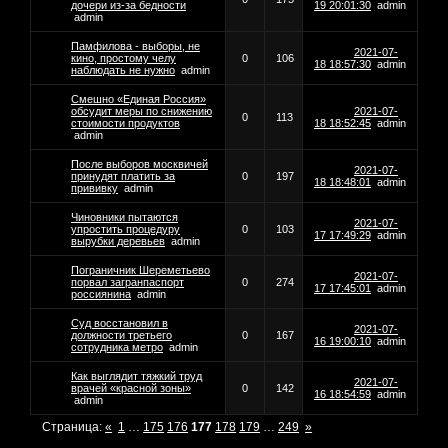
дочери из-за бедности
19 20:01:30
admin
admin
Памфилова - выборы, не
2021-07-
кино, простому челу
0
106
18 18:57:30
admin
наблюдать не нужно
admin
Смешно «Единая Россия»
обсудит меры по снижению
2021-07-
0
113
стоимости продуктов
18 18:52:45
admin
admin
После выборов москвичей
2021-07-
принудят платить за
0
197
18 18:48:01
admin
прививку
admin
Чиновники пытаются
2021-07-
упростить процедуру
0
103
17 17:49:29
admin
вырубки деревьев
admin
Пограничник Шереметьево
2021-07-
порвал загранпаспорт
0
274
17 17:45:01
admin
россиянина
admin
Суд восстановил в
2021-07-
должности третьего
0
167
16 19:00:10
admin
сотрудника метро
admin
Как выглядит тяжкий труд
2021-07-
врачей «красной зоны»
0
142
16 18:54:59
admin
admin
Страница:
«
1
…
175
176
177
178
179
…
249
»