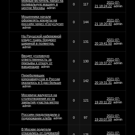
Мокрый мститель напал на
2021-07-
поливальную машину в
0
117
21 18:24:22
admin
центре Москвы
admin
Мошенники начали
оформлять кредиты на
2021-07-
0
144
россиян через «Госуслуги»
21 18:20:40
admin
admin
На Раушской набережной
кладут «царь-бордюр»
2021-07-
0
131
шириной в полметра.
20 19:41:50
admin
admin
Вводят уголовную
ответственность за
2021-07-
0
130
призывы к отказу от
20 19:37:27
admin
вакцинации
admin
Переболевших
коронавирусом в России
2021-07-
0
142
оказалось в 5 раз больше
20 19:31:31
admin
admin
Москвичи жалуются на
столпотворения из-за
2021-07-
0
121
закрытия участка метро
19 20:11:20
admin
admin
Россиян предупредили о
2021-07-
0
97
подорожании хлеба
admin
19 20:07:59
admin
В Москве родители
отказались от годовалой
2021-07-
0
175