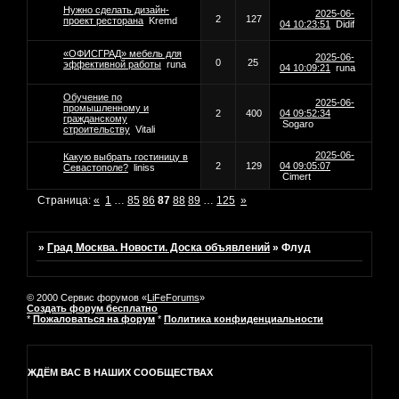
Нужно сделать дизайн-
2025-06-
2
127
проект ресторана
Kremd
04 10:23:51
Didif
«ОФИСГРАД» мебель для
2025-06-
0
25
эффективной работы
runa
04 10:09:21
runa
Обучение по
2025-06-
промышленному и
2
400
04 09:52:34
гражданскому
Sogaro
строительству
Vitali
2025-06-
Какую выбрать гостиницу в
2
129
04 09:05:07
Севастополе?
liniss
Cimert
Страница:
«
1
…
85
86
87
88
89
…
125
»
»
Град Москва. Новости. Доска объявлений
»
Флуд
© 2000 Сервис форумов «
LiFeForums
»
Создать форум бесплатно
*
Пожаловаться на форум
*
Политика конфиденциальности
ЖДЁМ ВАС В НАШИХ СООБЩЕСТВАХ