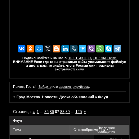
Подписывайтесь на нас в
ВКОНТАКТЕ
ОДНОКЛАСНИКИ
ВНИМАНИЕ Если где то на страницах сайта упоминается фейсбук
и инстаграм, то знайте, что в России они признаны
экстремистскими
Привет, Гость!
Войдите
или
зарегистрируйтесь
.
»
Град Москва. Новости. Доска объявлений
»
Флуд
Страница:
«
1
…
85
86
87
88
89
…
125
»
Флуд
Последнее
Тема
Ответов
Просмотров
сообщение