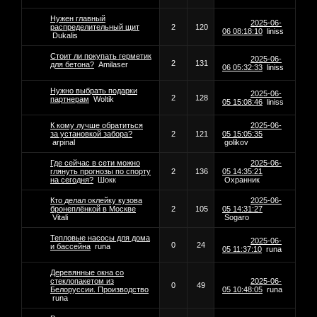
Нужен главный
2025-06-
распределительный щит
2
120
06 08:18:10
liniss
Dukalis
Стоит ли покупать герметик
2025-06-
2
131
для бетона?
Amilaser
06 05:32:33
liniss
Нужно выбрать подарки
2025-06-
2
128
партнерам
Woltik
05 15:08:46
liniss
К кому лучше обратиться
2025-06-
за установкой забора?
2
121
05 15:05:35
arpinal
golikov
Где сейчас в сети можно
2025-06-
глянуть прогнозы по спорту
2
136
05 14:35:21
на сегодня?
Шокк
Охранник
Кто делал оклейку кузова
2025-06-
бронеплёнкой в Москве
2
105
05 14:31:27
Vitali
Sogaro
Тепловые насосы для дома
2025-06-
0
24
и бассейна
runa
05 11:37:10
runa
Деревянные окна со
стеклопакетом из
2025-06-
0
49
Белоруссии. Производство
05 10:48:05
runa
runa