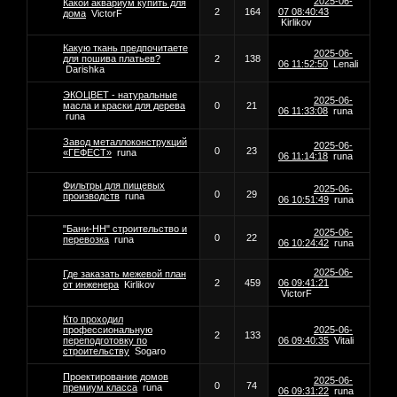
2025-06-
Какой аквариум купить для
2
164
07 08:40:43
дома
VictorF
Kirlikov
Какую ткань предпочитаете
2025-06-
для пошива платьев?
2
138
06 11:52:50
Lenali
Darishka
ЭКОЦВЕТ - натуральные
2025-06-
масла и краски для дерева
0
21
06 11:33:08
runa
runa
Завод металлоконструкций
2025-06-
0
23
«ГЕФЕСТ»
runa
06 11:14:18
runa
Фильтры для пищевых
2025-06-
0
29
производств
runa
06 10:51:49
runa
"Бани-НН" строительство и
2025-06-
0
22
перевозка
runa
06 10:24:42
runa
2025-06-
Где заказать межевой план
2
459
06 09:41:21
от инженера
Kirlikov
VictorF
Кто проходил
профессиональную
2025-06-
2
133
переподготовку по
06 09:40:35
Vitali
строительству
Sogaro
Проектирование домов
2025-06-
0
74
премиум класса
runa
06 09:31:22
runa