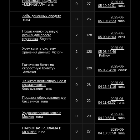
Рекламная продукция
2025-06-
0
27
«МЕРИБИАЛ»
runa
05 10:29:01
runa
Займ денежных средств
2025-06-
0
26
runa
05 10:08:23
runa
Подыскиваю грузовую
2025-06-
резину для своего
2
128
05 09:49:03
Vitali
грузовика
Sogaro
2025-06-
Хочу купить систему
2
120
05 08:44:46
хранения данных
VictorF
Kirlikov
Где купить билет на
2025-06-
скоростную Комету?
2
129
05 05:54:20
Woltik
Amilaser
ТК-klimat вентиляционное и
2025-06-
климатическое
0
26
04 13:41:16
runa
борудование
runa
Продажа оборудования для
2025-06-
0
22
бассейнов
runa
04 11:43:37
runa
Художественная ковка в
2025-06-
0
20
Москве
runa
04 10:58:41
runa
НАРУЖНАЯ РЕКЛАМА В
2025-06-
0
27
МОСКВЕ
runa
04 10:33:58
runa