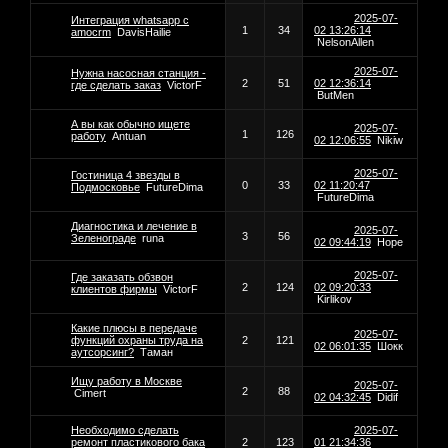
2025-07-
Интеграция whatsapp с
1
34
02 13:26:14
amocrm
DavisHailie
NelsonAllen
2025-07-
Нужна насосная станция -
2
51
02 12:36:14
где сделать заказ
VictorF
ButMen
А вы как обычно ищете
2025-07-
1
126
работу
Antuan
02 12:06:55
Nikiw
2025-07-
Гостиница 4 звезды в
0
33
02 11:20:47
Подмосковье
FutureDima
FutureDima
Диагностика и лечение в
2025-07-
3
56
Зеленограде
runa
02 09:44:19
Hope
2025-07-
Где заказать обзвон
2
124
02 09:20:33
клиентов фирмы
VictorF
Kirlikov
Какие плюсы в передаче
2025-07-
функций охраны труда на
2
121
02 06:01:35
Шокк
аутсорсинг?
Таман
Ищу работу в Москве
2025-07-
2
88
Cimert
02 04:32:45
Didif
Необходимо сделать
2025-07-
ремонт пластикового бака
2
123
01 21:34:36