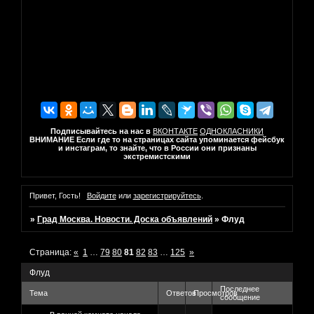
Подписывайтесь на нас в
ВКОНТАКТЕ
ОДНОКЛАСНИКИ
ВНИМАНИЕ Если где то на страницах сайта упоминается фейсбук
и инстаграм, то знайте, что в России они признаны
экстремистскими
Привет, Гость!
Войдите
или
зарегистрируйтесь
.
»
Град Москва. Новости. Доска объявлений
»
Флуд
Страница:
«
1
…
79
80
81
82
83
…
125
»
Флуд
Последнее
Тема
Ответов
Просмотров
сообщение