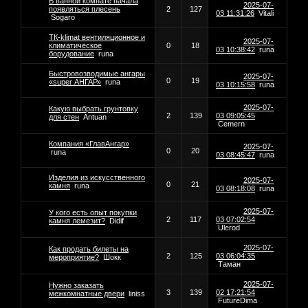
В ванной комнате начала
2025-07-
появляться плесень
2
127
03 11:31:26
Vitali
Sogaro
ТК-klimat вентиляционное и
2025-07-
климатическое
0
18
03 10:38:42
runa
борудование
runa
Быстровозводимые ангары
2025-07-
0
19
«super АНГАР»
runa
03 10:15:58
runa
2025-07-
Какую выбрать грунтовку
2
139
03 09:05:45
для стен
Antuan
Cemern
Компания «ГлавАнгар»
2025-07-
0
20
runa
03 08:45:47
runa
Изделия из искусственного
2025-07-
0
21
камня
runa
03 08:18:08
runa
2025-07-
У кого есть опыт покупки
2
117
03 07:02:54
камня лемезит?
Didif
Ulerod
2025-07-
Как продать билеты на
2
125
03 06:04:35
мероприятие?
Шокк
Таман
2025-07-
Нужно заказать
3
139
02 17:21:54
межкомнатные двери
liniss
FutureDima