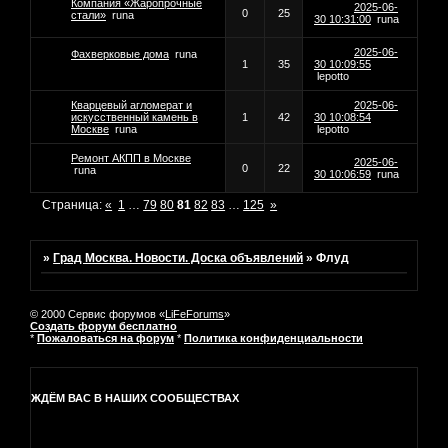
Компания «Жаропрочные
2025-06-
0
25
стали»
runa
30 10:31:00
runa
2025-06-
Фахверковые дома
runa
1
35
30 10:09:55
lepotto
Кварцевый агломерат и
2025-06-
искусственный камень в
1
42
30 10:08:54
Москве
runa
lepotto
Ремонт АКПП в Москве
2025-06-
0
22
runa
30 10:06:59
runa
Страница:
«
1
…
79
80
81
82
83
…
125
»
»
Град Москва. Новости. Доска объявлений
»
Флуд
© 2000 Сервис форумов «
LiFeForums
»
Создать форум бесплатно
*
Пожаловаться на форум
*
Политика конфиденциальности
ЖДЁМ ВАС В НАШИХ СООБЩЕСТВАХ