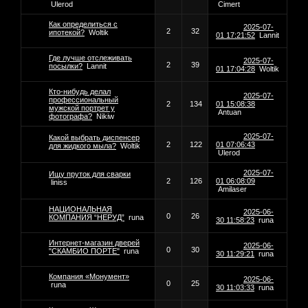
Ulerod
Cimert
Как определиться с
2025-07-
2
32
ипотекой?
Woltik
01 17:21:52
Lannit
Где лучше отслеживать
2025-07-
2
39
посылки?
Lannit
01 17:04:28
Woltik
Кто-нибудь делал
2025-07-
профессиональный
2
134
01 15:08:38
мужской портрет у
Antuan
фотографа?
Nikiw
2025-07-
Какой выбрать диспенсер
2
122
01 07:06:43
для жидкого мыла?
Woltik
Ulerod
2025-07-
Ищу пруток для сварки
2
126
01 06:08:09
liniss
Amilaser
НАЦИОНАЛЬНАЯ
2025-06-
0
26
КОМПАНИЯ “НЕРУД”
runa
30 11:58:23
runa
Интернет-магазин дверей
2025-06-
0
30
"СКАМБИО ПОРТЕ"
runa
30 11:29:21
runa
Компания «Монумент»
2025-06-
0
25
runa
30 11:03:33
runa