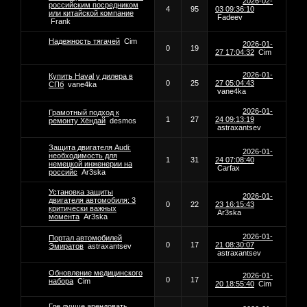
2026-02-
российским посредником
4
95
03 09:36:10
или китайской компание
Fadeev
Frank
Надежность тягачей
Cim
2026-01-
0
19
27 17:04:32
Cim
2026-01-
Купить Haval у дилера в
0
25
27 05:04:43
СПб
vane4ka
vane4ka
2026-01-
Грамотный подход к
1
27
24 09:13:19
ремонту Хёндай
desmos
astraxantsev
Защита двигателя Audi:
2026-01-
необходимость для
1
31
24 07:08:40
немецкой инженерии на
Carfax
российс
Ar3ska
Установка защиты
2026-01-
двигателя автомобиля: 3
0
22
23 16:15:43
критически важных
Ar3ska
момента
Ar3ska
2026-01-
Портал автомобилей
0
17
21 08:30:07
Эмиратов
astraxantsev
astraxantsev
Обновление медицинского
2026-01-
0
17
набора
Cim
20 18:55:40
Cim
Где лучше арендовать