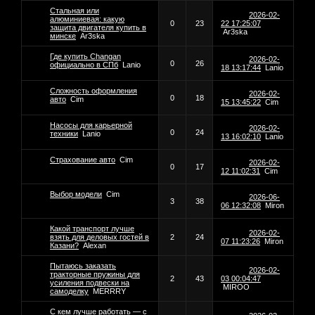
Стальная или
2026-02-
алюминиевая: какую
0
23
22 17:25:07
защита двигателя купить в
Ar3ska
минске
Ar3ska
Где купить Changan
2026-02-
0
26
официально в СПб
Lanio
18 13:17:44
Lanio
Сложность оформления
2026-02-
0
18
авто
Cim
15 13:45:22
Cim
Насосы для карьерной
2026-02-
0
24
техники
Lanio
13 16:02:10
Lanio
Страхование авто
Cim
2026-02-
0
17
12 11:02:31
Cim
Выбор модели
Cim
2026-06-
3
38
06 12:32:08
Miron
Какой транспорт лучше
2026-02-
взять для деловых гостей в
2
24
07 11:23:26
Miron
Казани?
Alexan
Пытаюсь заказать
2026-02-
тракторные пружины для
2
43
03 00:04:47
усиления подвески на
MIROO
самоделку
MERRRY
С кем лучше работать — с