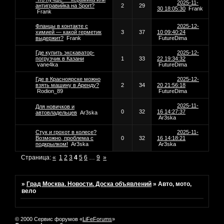
2025-11-
антигравийка на Sport?
2
29
30 18:05:30
Frank
Frank
Фланцы в контакте с
2025-12-
химией — какой герметик
3
37
10 09:40:24
выдержит?
Frank
FutureDima
Где купить экскаватор-
2025-12-
погрузчик в Казани
1
33
22 19:34:32
vane4ka
FutureDima
Где в Красноярске можно
2025-12-
взять машину в Аренду?
2
34
20 21:56:18
Rodion_89
FutureDima
2025-11-
Для новичков и
0
32
16 14:27:37
автовладельцев
Ar3ska
Ar3ska
Стук и грохот в колесе?
2025-11-
Возможно, проблема с
0
32
16 14:18:21
подкрылком!
Ar3ska
Ar3ska
Страница:
«
1
2
3
4
5
6
…
9
»
»
Град Москва. Новости. Доска объявлений
»
Авто, мото,
вело
© 2000 Сервис форумов «
LiFeForums
»