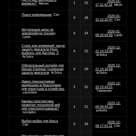
2026-01-
1
22
минивэн?
Alexan
17 11:42:18
Miron
Поиск информации
Cim
2026-01-
0
18
15 12:20:47
Cim
Актуальные цены на
2026-01-
землеройную технику
0
24
08 20:04:00
Lanio
Lanio
Сталь или алюминий: какую
2025-12-
защиту двигателя Рено
0
22
21 14:33:48
выбрать для Дастера, Л
Ar3ska
Ar3ska
Обязательный апгрейд для
2025-12-
Nissan Qashqai: усиленная
0
29
21 14:16:58
защита двигателя
Ar3ska
Ar3ska
Давно присматриваю
2025-12-
квадроцикл в Краснодаре
2
31
20 23:43:21
для покатушек и хозяйства.
Тамерлан
vareshkin
Каковы перспективы
2025-12-
развития технологий акб
1
21
09 09:43:10
для электрогрузовиков?
pobohe
novojeko
Выбор мойки для бокса
2025-12-
0
18
Cim
08 17:51:11
Cim
Что лучше — керамика или