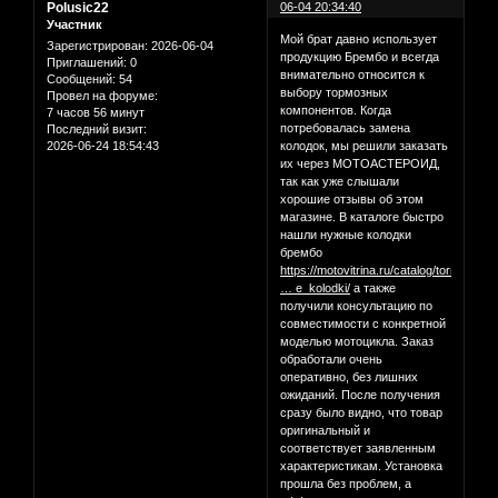
Polusic22
06-04 20:34:40
Участник
Мой брат давно использует
Зарегистрирован
: 2026-06-04
продукцию Брембо и всегда
Приглашений:
0
внимательно относится к
Сообщений:
54
выбору тормозных
Провел на форуме:
компонентов. Когда
7 часов 56 минут
потребовалась замена
Последний визит:
2026-06-24 18:54:43
колодок, мы решили заказать
их через МОТОАСТЕРОИД,
так как уже слышали
хорошие отзывы об этом
магазине. В каталоге быстро
нашли нужные колодки
брембо
https://motovitrina.ru/catalog/tormozna
… e_kolodki/
а также
получили консультацию по
совместимости с конкретной
моделью мотоцикла. Заказ
обработали очень
оперативно, без лишних
ожиданий. После получения
сразу было видно, что товар
оригинальный и
соответствует заявленным
характеристикам. Установка
прошла без проблем, а