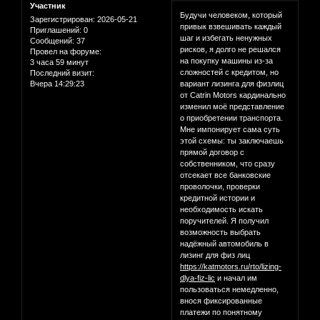
Участник
Будучи человеком, который
Зарегистрирован
: 2026-05-21
привык взвешивать каждый
Приглашений:
0
шаг и избегать ненужных
Сообщений:
37
рисков, я долго не решался
Провел на форуме:
на покупку машины из-за
3 часа 59 минут
сложностей с кредитом, но
Последний визит:
Вчера 14:29:23
вариант лизинга для физлиц
от Catrin Motors кардинально
изменил моё представление
о приобретении транспорта.
Мне импонирует сама суть
этой схемы: ты заключаешь
прямой договор с
собственником, что сразу
отсекает все банковские
проволочки, проверки
кредитной истории и
необходимость искать
поручителей. Я получил
возможность выбрать
надёжный автомобиль в
лизинг для физ лиц
https://katmotors.ru/rto/lizing-
dlya-fiz-lic
и начал им
пользоваться немедленно,
внося фиксированные
платежи по понятному