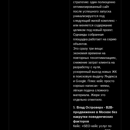
стратегию: один полноценно
оптимизированный сайт
после успешного запуска
уникализируется под
следующий жилой комплекс -
или меняется содержание
целиком под новый проект.
Однажды собранная
площадка работает на серию
объектов.
Это сразу три вещи:
экономия времени на
повторных техоптимизациях,
снижение затрат клиента на
разработку с нуля,
ускоренный выход новых ЖК
в поисковую выдачу Яндекса
и Google. Плюс кейс просто
хорошо написан - мемы,
лёгкая подача сложного
материала. Жюри это
отдельно отметило.
5.
Влад Островерх - B2B-
продвижение в Москве без
накрутки поведенческих
факторов
Кейс: «SEO-кейс услуг по