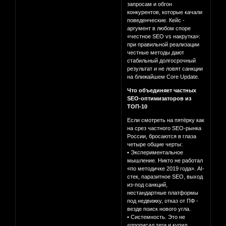
запросам и обгон
конкурентов, которые качали
поведенческие. Кейс -
аргумент в любом споре
«честное SEO vs накрутка»:
при правильной реализации
честные методы дают
стабильный долгосрочный
результат и не ловят санкции
на ближайшем Core Update.
Что объединяет частных
SEO-оптимизаторов из
ТОП-10
Если смотреть на пятёрку как
на срез частного SEO-рынка
России, бросаются в глаза
четыре общие черты:
• Экспериментальное
мышление. Никто не работал
«по методичке 2019 года». AI-
стек, паразитное SEO, выход
из-под санкций,
нестандартные платформы
под недвижку, отказ от ПФ -
везде поиск нового угла.
• Системность. Это не
«прописал теги и купил