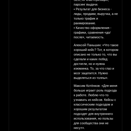
парсинг выдачи.
• Результат для бизнеса -
лиды, продажи, выручка, а не
только трафик и
ранжирование.
• Качество оформления -
графики, сравнения «до/
после», читаемость.
Алексей Паньшин: «Что такое
хороший кейс? Тот, в котором
описано не только то, что вы
сделали и каких побед
достигли, но и нужна
изюминка. То, за что глаз и
мозг зацепится. Нужно
выделяться из толпы».
Максим Котёнков: «Для меня
больше играет роль подхода
к работе. Люблю что-то
узнавать из кейсов. Кейсы с
классическим подходом и
хорошим результатом
подходят для внутреннего
использования, но пользы
для сообщества они не
несут».