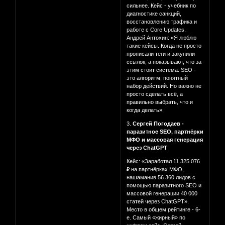
сильнее. Кейс - учебник по
диагностике санкций,
восстановлению трафика и
работе с Core Updates.
Андрей Антохин: «Я люблю
такие кейсы. Когда не просто
прописали теги и закупили
ссылок, а показывают, что за
этим стоит система. SEO -
это алгоритм, понятный
набор действий. Но важно не
просто сделать всё, а
правильно выбрать, что и
когда делать».
3.
Сергей Погодаев -
паразитное SEO, партнёрки
МФО и массовая генерация
через ChatGPT
Кейс: «Заработал 11 325 076
₽ на партнёрках МФО,
нашаманив 56 360 лидов с
помощью паразитного SEO и
массовой генерации 40 000
статей через ChatGPT».
Место в общем рейтинге - 6-
е. Самый «жирный» по