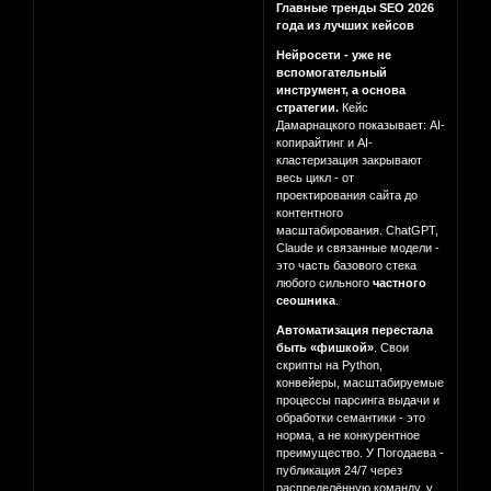
Главные тренды SEO 2026
года из лучших кейсов
Нейросети - уже не
вспомогательный
инструмент, а основа
стратегии.
Кейс
Дамарнацкого показывает: AI-
копирайтинг и AI-
кластеризация закрывают
весь цикл - от
проектирования сайта до
контентного
масштабирования. ChatGPT,
Claude и связанные модели -
это часть базового стека
любого сильного
частного
сеошника
.
Автоматизация перестала
быть «фишкой»
. Свои
скрипты на Python,
конвейеры, масштабируемые
процессы парсинга выдачи и
обработки семантики - это
норма, а не конкурентное
преимущество. У Погодаева -
публикация 24/7 через
распределённую команду, у