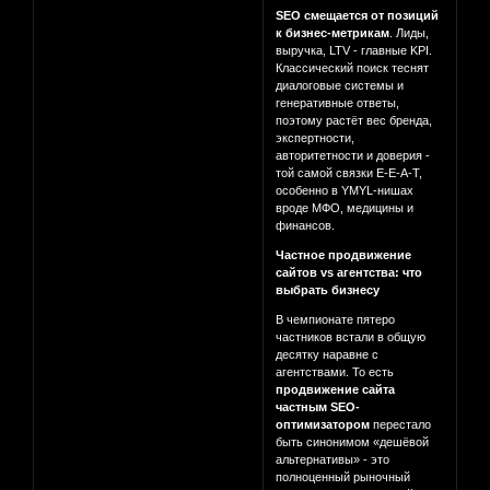
SEO смещается от позиций
к бизнес-метрикам
. Лиды,
выручка, LTV - главные KPI.
Классический поиск теснят
диалоговые системы и
генеративные ответы,
поэтому растёт вес бренда,
экспертности,
авторитетности и доверия -
той самой связки E-E-A-T,
особенно в YMYL-нишах
вроде МФО, медицины и
финансов.
Частное продвижение
сайтов vs агентства: что
выбрать бизнесу
В чемпионате пятеро
частников встали в общую
десятку наравне с
агентствами. То есть
продвижение сайта
частным SEO-
оптимизатором
перестало
быть синонимом «дешёвой
альтернативы» - это
полноценный рыночный