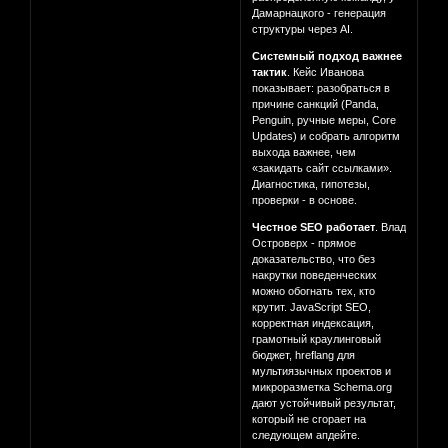
Дамарнацкого - генерация
структуры через AI.
Системный подход важнее
тактик
. Кейс Иванова
показывает: разобраться в
причине санкций (Panda,
Penguin, ручные меры, Core
Updates) и собрать алгоритм
выхода важнее, чем
«закидать сайт ссылками».
Диагностика, гипотезы,
проверки - в основе.
Честное SEO работает
. Влад
Островерх - прямое
доказательство, что без
накрутки поведенческих
можно обогнать тех, кто
крутит. JavaScript SEO,
корректная индексация,
грамотный краулинговый
бюджет, hreflang для
мультиязычных проектов и
микроразметка Schema.org
дают устойчивый результат,
который не сгорает на
следующем апдейте.