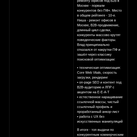
ремонту офисов под B2B в
Москве - порвали
конкурентов без ПФ». Место
в общем рейтинге - 10-е.
Ниша - ремонт офисов в
Москве, B2B-продвижение,
длинный цикл сделки,
конкуренты массово крутят
поведенческие факторы.
Влад принципиально
отказался от накрутки ПФ и
зашёл через классику
поисковой оптимизации:
• техническая оптимизация:
Core Web Vitals, скорость
загрузки, рендеринг
• on-page SEO и контент под
B2B-аудиторию и ЛПР с
акцентом на E-E-A-T
• естественное наращивание
ссылочной массы, чистый
ссылочный профиль и
проработанный анкор-лист
• работа с UX без
искусственных манипуляций
В итоге - топ выдачи по
конкурентным коммерческим