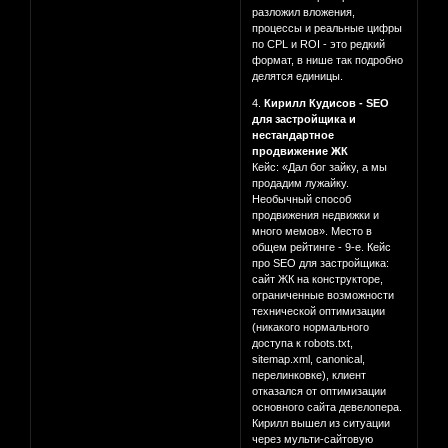
разложил вложения,
процессы и реальные цифры
по CPL и ROI - это редкий
формат, в нише так подробно
делятся единицы.
4.
Кирилл Кудисов - SEO
для застройщика и
нестандартное
продвижение ЖК
Кейс: «Дал бог зайку, а мы
продадим лужайку.
Необычный способ
продвижения недвижки и
много мемов». Место в
общем рейтинге - 9-е. Кейс
про SEO для застройщика:
сайт ЖК на конструкторе,
ограниченные возможности
технической оптимизации
(никакого нормального
доступа к robots.txt,
sitemap.xml, canonical,
перелинковке), клиент
отказался от оптимизации
основного сайта девелопера.
Кирилл вышел из ситуации
через мульти-сайтовую