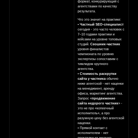
формат, конкурирующий с
агентствами по качеству
результата.
Что это значит на практике:
•
Частный SEO-специалист
сегодня - это часто человек с
7–10 годами практики и
кейсами на уровне топовых
студий.
Сеошник-частник
уровня финалистов
чемпионата по уровню
экспертизы сопоставим с
тимлидом крупного
агентства.
•
Стоимость раскрутки
сайта у частника
обычно
ниже агентской - нет наценки
на менеджмент, аренду
офиса, маркетинг агентства.
Запрос «
продвижение
сайта недорого частник
» -
это не про «копеечный
исполнитель», а про
разумную цену без агентской
наценки.
• Прямой контакт с
исполнителем - нет
прокладки из аккаунт-