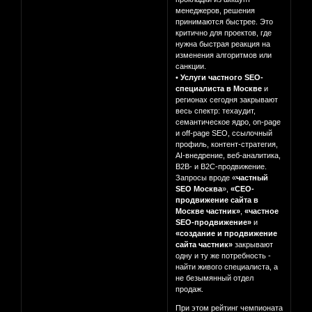
менеджеров, решения
принимаются быстрее. Это
критично для проектов, где
нужна быстрая реакция на
изменения алгоритмов или
санкции.
•
Услуги частного SEO-
специалиста в Москве
и
регионах сегодня закрывают
весь спектр: техаудит,
семантическое ядро, on-page
и off-page SEO, ссылочный
профиль, контент-стратегия,
AI-внедрение, веб-аналитика,
B2B- и B2C-продвижение.
Запросы вроде «
частный
SEO Москва
»,
«СЕО-
продвижение сайта в
Москве частник»
,
«частное
SEO-продвижение»
и
«создание и продвижение
сайта частник»
закрывают
одну и ту же потребность -
найти живого специалиста, а
не безымянный отдел
продаж.
При этом рейтинг чемпионата