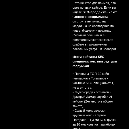
- это не «топ для найма», это
срез лучших кейсов. Если вы
ищете
SEO-продвижение от
частного специалиста
,
смотрите не только на
медаль, а на совпадение по
нише, бюджету и подходу.
Сильный сеошник в e-
commerce может оказаться
слабым в продвижении
локальных услуг - и наоборот.
Итоги рейтинга SEO-
специалистов: выводы для
форумчан
• Половина ТОП-10 кейс-
чемпионата Топвизора -
частные SEO-специалисты,
не агентства.
• Лидер среди частников -
Дмитрий Дамарнацкий с AI-
кейсом (2-е место в общем
зачёте).
• Самый коммерчески
крупный кейс - Сергей
Погодаев: 11,3 млн ₽ выручки
за 10 месяцев на партнёрках