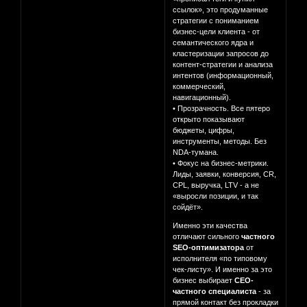
ссылок», это продуманные
стратегии с пониманием
бизнес-цели клиента - от
семантического ядра и
кластеризации запросов до
контент-стратегии и анализа
интентов (информационный,
коммерческий,
навигационный).
• Прозрачность. Все пятеро
открыто показывают
бюджеты, цифры,
инструменты, методы. Без
NDA-тумана.
• Фокус на бизнес-метрики.
Лиды, заявки, конверсия, CR,
CPL, выручка, LTV - а не
«выросли позиции, и так
сойдёт».
Именно эти качества
отличают сильного
частного
SEO-оптимизатора
от
исполнителя «по типовому
чек-листу». И именно за это
бизнес выбирает
СЕО-
частного специалиста
- за
прямой контакт без прокладки