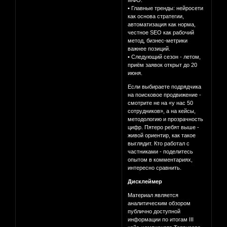
МФО.
• Главные тренды: нейросети
как основа стратегии,
автоматизация как норма,
честное SEO как рабочий
метод, бизнес-метрики
важнее позиций.
• Следующий сезон - летом,
приём заявок открыт до 20
июня.
Если выбираете подрядчика
на поисковое продвижение -
смотрите не на «у нас 50
сотрудников», а на кейсы,
методологию и прозрачность
цифр. Пятеро ребят выше -
живой ориентир, как такое
выглядит. Кто работал с
частниками - поделитесь
опытом в комментариях,
интересно сравнить.
Дисклеймер
Материал является
аналитическим обзором
публично доступной
информации по итогам III