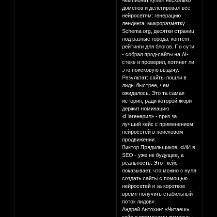
чемпионат купил несколько
доменов и делегировал всё
нейросетям: генерацию
лендинга, микроразметку
Schema.org, десятки страниц
под разные города, контент,
рейтинги для блогов. По сути
- собрал прод-сайты на AI-
стеке и проверил, потянет ли
это поисковую выдачу.
Результат: сайты пошли в
лиды быстрее, чем
ожидалось. Это та самая
история, ради которой жюри
держит номинацию
«Нагенерил» - приз за
лучший кейс с применением
нейросетей в поисковом
продвижении.
Виктор Прядильщиков: «ИИ в
SEO - уже не будущее, а
реальность. Этот кейс
показывает, что можно с нуля
создать сайты с помощью
нейросетей и за короткое
время получить стабильный
поток лидов».
Андрей Антохин: «Читаешь