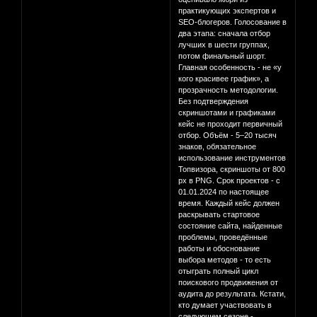
практикующих экспертов и
SEO-блогеров. Голосование в
два этапа: сначала отбор
лучших в шести группах,
потом финальный шорт.
Главная особенность - не «у
кого красивее график», а
прозрачность методологии.
Без подтверждения
скриншотами и графиками
кейс не проходит первичный
отбор. Объём - 5–20 тысяч
знаков, обязательное
использование инструментов
Топвизора, скриншоты от 800
px в PNG. Срок проектов - с
01.01.2024 по настоящее
время. Каждый кейс должен
раскрывать стартовое
состояние сайта, найденные
проблемы, проведённые
работы и обоснование
выбора методов - то есть
отыграть полный цикл
поискового продвижения от
аудита до результата. Кстати,
кто думает участвовать в
следующем сезоне -