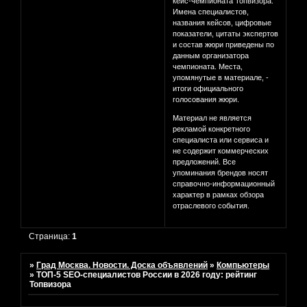
кейс-чемпионата Топвизора.
Имена специалистов,
названия кейсов, цифровые
показатели, цитаты экспертов
и состав жюри приведены по
данным организатора
чемпионата. Места,
упомянутые в материале, -
итоги официального
голосования жюри.
Материал не является
рекламой конкретного
специалиста или сервиса и
не содержит коммерческих
предложений. Все
упоминания брендов носят
справочно-информационный
характер в рамках обзора
отраслевого события.
Страница:
1
»
Град Москва. Новости. Доска объявлений
»
Компьютеры
»
ТОП-5 SEO-специалистов России в 2026 году: рейтинг
Топвизора