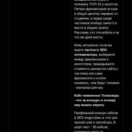
половину ТОП-10 у агентств.
Пятеро фрилансеров встали
в общую десятку наравне со
студиями, а лидер среди
частников вообще занял 2-е
место в общем зачёте.
Расскажу, кто эти ребята и за
что им дали места.
Кому актуально: если вы
ищете
частного SEO-
оптимизатора
, выбираете
между фрилансером и
агентством, прикидываете
стоимость раскрутки сайта у
частника или сами
фрилансите и хотите
понимать, чем берут топовые
- материал для вас.
Кейс-чемпионат Топвизора
- что за конкурс и почему
ему можно верить
Профильный конкурс кейсов
в SEO-индустрии, в этот раз
прошёл уже в третий раз. В
шорт-лист - 85 кейсов,
оценивало жюри из