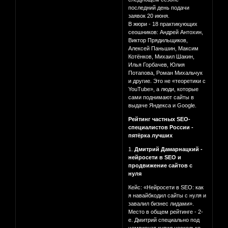
последний день подачи
заявок 20 июня.
В жюри - 18 практикующих
сеошников: Андрей Антохин,
Виктор Прядильщиков,
Алексей Паньшин, Максим
Котёнков, Михаил Шакин,
Илья Горбачев, Юлия
Потапова, Роман Михальчук
и другие. Это не «теоретики с
YouTube», а люди, которые
сами поднимают сайты в
выдаче Яндекса и Google.
Рейтинг частных SEO-
специалистов России -
пятёрка лучших
1.
Дмитрий Дамарнацкий -
нейросети в SEO и
продвижение сайтов с
нуля
Кейс: «Нейросети в SEO: как
я навайбкодил сайты с нуля и
завалил бизнес лидами».
Место в общем рейтинге - 2-
е. Дмитрий специально под