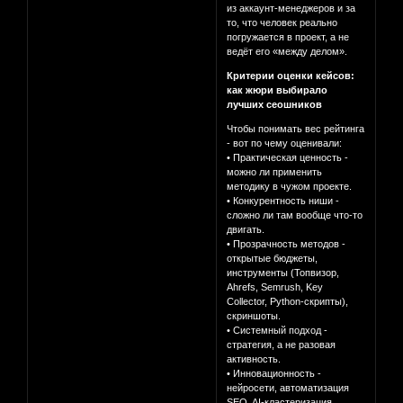
из аккаунт-менеджеров и за
то, что человек реально
погружается в проект, а не
ведёт его «между делом».
Критерии оценки кейсов:
как жюри выбирало
лучших сеошников
Чтобы понимать вес рейтинга
- вот по чему оценивали:
• Практическая ценность -
можно ли применить
методику в чужом проекте.
• Конкурентность ниши -
сложно ли там вообще что-то
двигать.
• Прозрачность методов -
открытые бюджеты,
инструменты (Топвизор,
Ahrefs, Semrush, Key
Collector, Python-скрипты),
скриншоты.
• Системный подход -
стратегия, а не разовая
активность.
• Инновационность -
нейросети, автоматизация
SEO, AI-кластеризация,