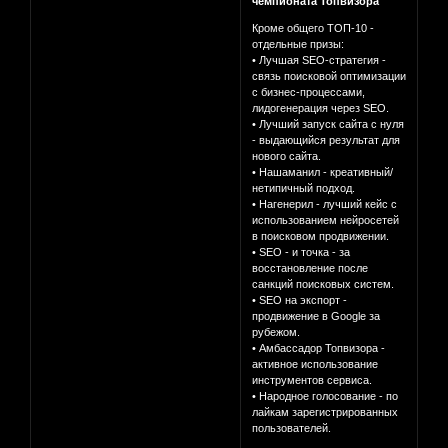
чемпионата Топвизора
Кроме общего ТОП-10 -
отдельные призы:
• Лучшая SEO-стратегия -
связь поисковой оптимизации
с бизнес-процессами,
лидогенерация через SEO.
• Лучший запуск сайта с нуля
- выдающийся результат для
нового сайта.
• Нашаманил - креативный/
нетипичный подход.
• Нагенерил - лучший кейс с
использованием нейросетей
в поисковом продвижении.
• SEO - и точка - за
восстановление после
санкций поисковых систем.
• SEO на экспорт -
продвижение в Google за
рубежом.
• Амбассадор Топвизора -
активное использование
инструментов сервиса.
• Народное голосование - по
лайкам зарегистрированных
пользователей.