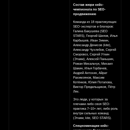
Состав жюри кейс-
чемпионата по SEO-
продвижению
Команда из 18 практикующих
SEO-экспертов и блогеров:
Галина Бакушева (SEO
STARS), Георгий Шилов, Илья
Карбышев, Иван Зимин,
Александр Денисов (kite),
Александр Чухлебов, Сергей
Сморовоз, Сергей Уткин
(Этажи), Алексей Паньшин,
Роман Михальчук, Михаил
Шакин, Илья Горбачев,
Андрей Антохин, Айрат
Рахимзянов, Максим
Котёнков, Юлия Потапова,
Виктор Прядильщиков, Пётр
Лях.
Это люди, у которых за
плечами либо своя SEO-
практика 7–10+ лет, либо роль
внутри сильных команд
(Этажи, kite, SEO STARS).
Спецноминации кейс-