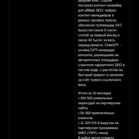
цифрам кейс. Сергей
построил контент-конвейер
для affiliate SEO: набрал
контент-менеджеров в
разных часовых поясах,
обеспечил публикации 24/7,
выпустил около 8 тысяч
статей за первый месяц и
около 40 тысяч за весь
период проекта. ChatGPT -
основа GPT-генерации
контента, размещение на
авторитетных площадках -
стратегия паразитного SEO в
чистом виде, с расчётом на
быстрый прирост в органике
за счёт чужого ссылочного
веса.
Итоги за 10 месяцев:
• 300 000 уникальных
переходов на партнёрские
сайты
• 56 360 привлечённых
клиентов
• 11 325 076 ₽ выручки на
партнёрских программах
МФО (YMYL-ниша)
В кейсе автор открыто