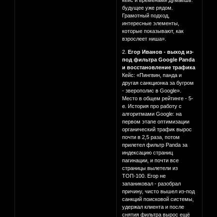
кейс и временами думаешь:
будущее уже рядом.
Грамотный подход,
интересные элементы,
которые показывают, как
взрослеет ниша».
2.
Егор Иванов - выход из-
под фильтра Google Panda
и восстановление трафика
Кейс: «Пингвин, панда и
другая санкционка за бугром
- зверополис в Google».
Место в общем рейтинге - 5-
е. История про работу с
алгоритмами Google: на
первом этапе оптимизации
органический трафик вырос
почти в 2,5 раза, потом
прилетел фильтр Panda за
индексацию страниц
пагинации, и почти все
страницы вылетели из
ТОП-100. Егор не
запаниковал - разобрал
причину, чисто вышел из-под
санкций поисковой системы,
удержал клиента и после
снятия фильтра вырос ещё