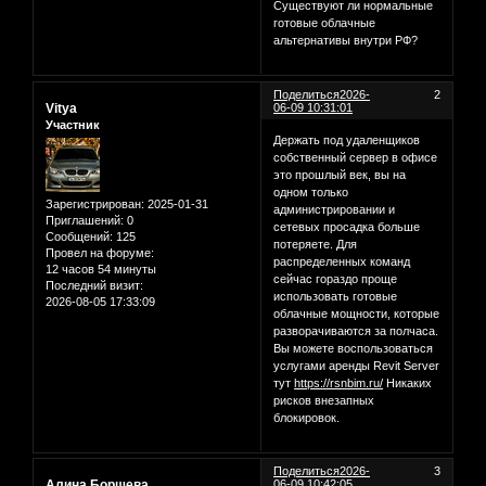
Существуют ли нормальные
готовые облачные
альтернативы внутри РФ?
Поделиться
2026-
2
Vitya
06-09 10:31:01
Участник
Держать под удаленщиков
собственный сервер в офисе
это прошлый век, вы на
одном только
Зарегистрирован
: 2025-01-31
администрировании и
Приглашений:
0
сетевых просадка больше
Сообщений:
125
потеряете. Для
Провел на форуме:
распределенных команд
12 часов 54 минуты
сейчас гораздо проще
Последний визит:
использовать готовые
2026-08-05 17:33:09
облачные мощности, которые
разворачиваются за полчаса.
Вы можете воспользоваться
услугами аренды Revit Server
тут
https://rsnbim.ru/
Никаких
рисков внезапных
блокировок.
Поделиться
2026-
3
Алина Борщева
06-09 10:42:05