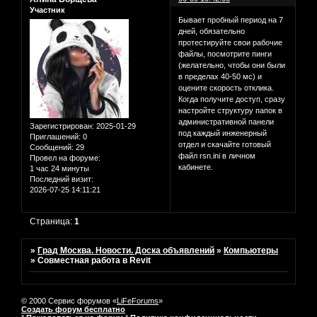
Участник
Бывает пробный период на 7
дней, обязательно
протестируйте свои рабочие
файлы, посмотрите пинги
(желательно, чтобы они были
в пределах 40-50 мс) и
оцените скорость отклика.
Когда получите доступ, сразу
настройте структуру папок в
административной панели
Зарегистрирован
: 2025-01-29
под каждый инженерный
Приглашений:
0
отдел и скачайте готовый
Сообщений:
29
файл rsn.ini в личном
Провел на форуме:
кабинете.
1 час 24 минуты
Последний визит:
2026-07-25 14:11:21
Страница:
1
»
Град Москва. Новости. Доска объявлений
»
Компьютеры
»
Совместная работа в Revit
© 2000 Сервис форумов «
LiFeForums
»
Создать форум бесплатно