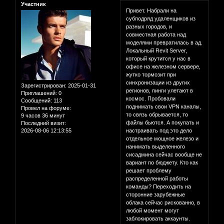
Участник
Привет. Набрали на
субподряд удаленщиков из
разных городов, и
совместная работа над
моделями превратилась в ад.
Локальный Revit Server,
который крутится у нас в
офисе на железном сервере,
жутко тормозит при
синхронизации из других
Зарегистрирован
: 2025-01-31
регионов, пинги улетают в
Приглашений:
0
космос. Пробовали
Сообщений:
113
поднимать свои VPN каналы,
Провел на форуме:
то связь обрывается, то
9 часов 36 минут
файлы бьются. А покупать и
Последний визит:
2026-08-06 12:13:55
настраивать под это дело
отдельное мощное железо и
нанимать выделенного
сисадмина сейчас вообще не
вариант по бюджету. Кто как
решает проблему
распределенной работы
команды? Переходить на
сторонние зарубежные
облака сейчас рискованно, в
любой момент могут
заблокировать аккаунты.