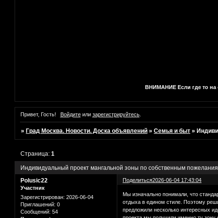
ВНИМАНИЕ Если где то на с
Привет, Гость!
Войдите
или
зарегистрируйтесь
.
»
Град Москва. Новости. Доска объявлений
»
Семья и быт
»
Индиви
Страница:
1
Индивидуальный проект мангальной зоны по собственным пожелани
Polusic22
Поделиться
2026-06-04 17:43:04
Участник
Мы изначально понимали, что станда
Зарегистрирован
: 2026-06-04
отдыха в едином стиле. Поэтому реш
Приглашений:
0
предложили несколько интересных иде
Сообщений:
54
проекта мы получили именно ту зону 