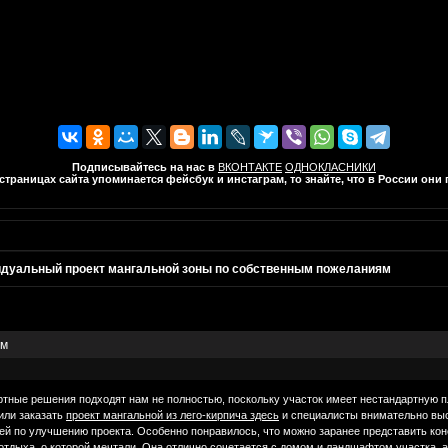
Подписывайтесь на нас в
ВКОНТАКТЕ
ОДНОКЛАСНИКИ
траницах сайта упоминается фейсбук и инстаграм, то знайте, что в России он
дуальный проект мангальной зоны по собственным пожеланиям
ям
ртные решения подходят нам не полностью, поскольку участок имеет нестандартную п
или заказать
проект мангальной из лего-кирпича здесь
и специалисты внимательно выс
й по улучшению проекта. Особенно понравилось, что можно заранее представить коне
отдыха, о которой мечтали. Она отлично сочетается с домом и ландшафтом участка, а