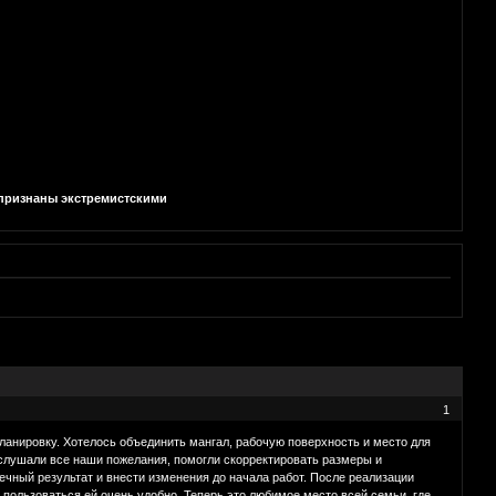
и признаны экстремистскими
1
ланировку. Хотелось объединить мангал, рабочую поверхность и место для
лушали все наши пожелания, помогли скорректировать размеры и
чный результат и внести изменения до начала работ. После реализации
 пользоваться ей очень удобно. Теперь это любимое место всей семьи, где