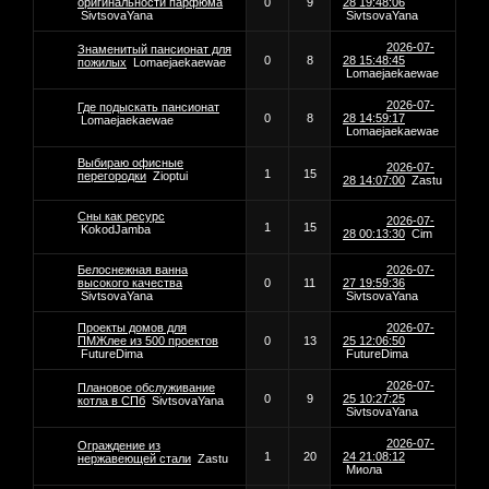
оригинальности парфюма
0
9
28 19:48:06
SivtsovaYana
SivtsovaYana
2026-07-
Знаменитый пансионат для
0
8
28 15:48:45
пожилых
Lomaejaekaewae
Lomaejaekaewae
2026-07-
Где подыскать пансионат
0
8
28 14:59:17
Lomaejaekaewae
Lomaejaekaewae
Выбираю офисные
2026-07-
1
15
перегородки
Zioptui
28 14:07:00
Zastu
Сны как ресурс
2026-07-
1
15
KokodJamba
28 00:13:30
Cim
Белоснежная ванна
2026-07-
высокого качества
0
11
27 19:59:36
SivtsovaYana
SivtsovaYana
Проекты домов для
2026-07-
ПМЖлее из 500 проектов
0
13
25 12:06:50
FutureDima
FutureDima
2026-07-
Плановое обслуживание
0
9
25 10:27:25
котла в СПб
SivtsovaYana
SivtsovaYana
2026-07-
Ограждение из
1
20
24 21:08:12
нержавеющей стали
Zastu
Миола