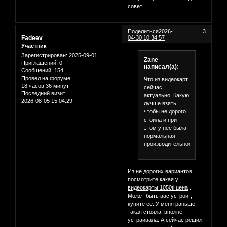
совет.
Поделиться
2026-
3
Fadeev
04-30 10:34:57
Участник
Зарегистрирован
: 2025-09-01
Zane
Приглашений:
0
написал(а):
Сообщений:
154
Провел на форуме:
Что из видеокарт
18 часов 36 минут
сейчас
Последний визит:
актуально. Какую
2026-08-05 15:04:29
лучше взять,
чтобы не дорого
стоила и при
этом у неё была
нормальная
производительность?
Из не дорогих вариантов
посмотрите какая у
видеокарты 1050ti цена
.
Может быть вас устроит,
купите её. У меня раньше
такая стояла, вполне
устраивала. А сейчас решил