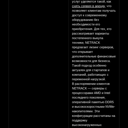
услуг уделяется такой, как
снять сервер в аренду
, что
позволяет клиентам получать
доступ к современному
оборудованию без
необходимости его
приобретения. Для тех, кто
рассматривает варианты
постепенного выкупа
техники, NETRACK
предлагает лизинг серверов,
что открывает
дополнительные финансовые
возможности для бизнеса.
Такой подход особенно
актуален для стартапов и
компаний, работающих с
переменной нагрузкой.
В распоряжении клиентов
NETRACK — серверы с
процессорами AMD и Intel
последнего поколения,
оперативной памятью DDR5
и высокоскоростными NVMe-
накопителями. Эти
конфигурации рассчитаны на
поддержку
высоконагруженных