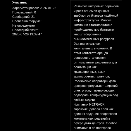
Участник
Развитие цифровых сервисов
Зарегистрирован
: 2026-01-22
и рост объёмов данных
Приглашений:
0
требуют от бизнеса надёжной
Сообщений:
21
инфраструктуры. Многие
Провел на форуме:
компании сталкиваются с
Не определено
необходимостью быстрого
Последний визит:
2026-07-29 19:39:47
масштабирования
вычислительных ресурсов
без значительных
капитальных вложений. В
этом контексте аренда
серверов становится
оптимальным решением для
реализации как
краткосрочных, так и
долгосрочных проектов.
Российские операторы дата-
центров предлагают широкий
спектр услуг, позволяющих
подобрать конфигурацию под
любые задачи.
Компания NETRACK
зарекомендовала себя как
один из ведущих операторов
комплексных решений в
сфере дата-центров. Особое
внимание в её портфеле