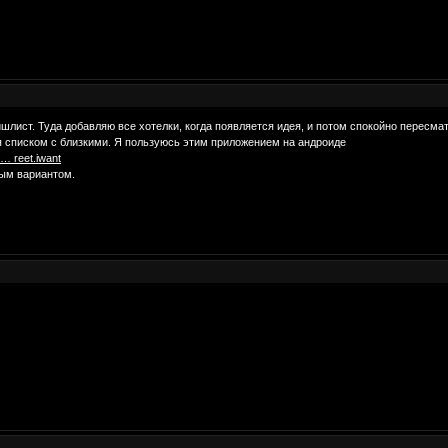
шлист. Туда добавляю все хотелки, когда появляется идея, и потом спокойно пересмат
 списком с близкими. Я пользуюсь этим приложением на андроиде
 … reet.iwant
тым вариантом.