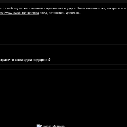
ится любому — это стильный и практичный подарок. Качественная кожа, аккуратное исп
tps://www.lewski.ru/kluchnica
сюда, останетесь довольны.
 храните свои идеи подарков?