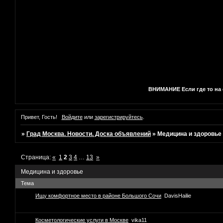
ВНИМАНИЕ Если где то на с
Привет, Гость!
Войдите
или
зарегистрируйтесь
.
»
Град Москва. Новости. Доска объявлений
»
Медицина и здоровье
Страница:
«
1
2
3
4
…
13
»
Медицина и здоровье
Тема
Ищу комфортное место в районе Большого Сочи
DavisHailie
Косметологические услуги в Москве
vika11