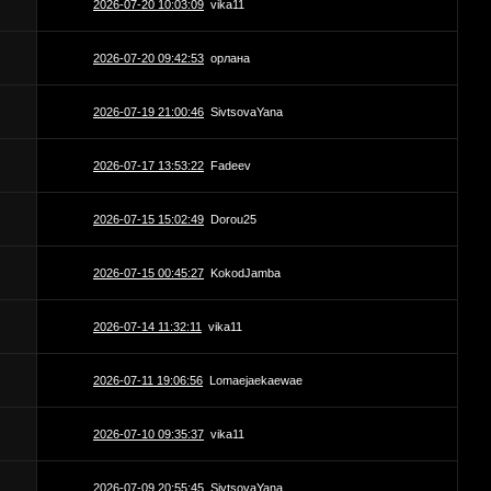
2026-07-20 10:03:09
vika11
2026-07-20 09:42:53
орлана
2026-07-19 21:00:46
SivtsovaYana
2026-07-17 13:53:22
Fadeev
2026-07-15 15:02:49
Dorou25
2026-07-15 00:45:27
KokodJamba
2026-07-14 11:32:11
vika11
2026-07-11 19:06:56
Lomaejaekaewae
2026-07-10 09:35:37
vika11
2026-07-09 20:55:45
SivtsovaYana