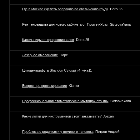
Где в Москве сделать операцию по увеличению груди
Dorou25
Рентгенозащита для нового кабинета от Промет-Урал
SivtsovaYana
Капельницы от профессионалов
Dorou25
Лазерное омоложение
Hope
Цитоцентрифуга Shandon Cytospin 4
vika11
Вопрос про протезирование
Klamer
Профессиональная стоматология в Мытищах отзывы
SivtsovaYana
Какие лотки для инструментов стоит заказывать?
Alexan
Проблема с родинками у пожилого человека
Петров Андрей