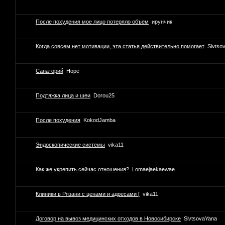
После похудения мое лицо потеряло объем
ирунчик
Когда совсем нет мотивации, эта статья действительно помогает
Sivtso
Санаторий
Hope
Подтяжка лица и шеи
Dorou25
После похудения
KokodJamba
Эндоскопические системы
vika11
Как же укрепить сейчас отношения?
Lomaejaekaewae
Клиники в Рязани с ценами и адресами [
vika11
Договор на вывоз медицинских отходов в Новосибирске
SivtsovaYana