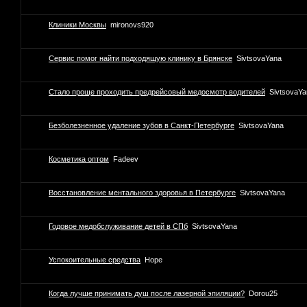
Клиники Москвы
mironovs920
Сервис помог найти подходящую клинику в Брянске
SivtsovaYana
Стало проще проходить предрейсовый медосмотр водителей
SivtsovaYa
Безболезненное удаление зубов в Санкт-Петербурге
SivtsovaYana
Косметика оптом
Fadeev
Восстановление ментального здоровья в Петербурге
SivtsovaYana
Годовое медобслуживание детей в СПб
SivtsovaYana
Успокоительные средства
Hope
Когда лучше принимать душ после лазерной эпиляции?
Dorou25