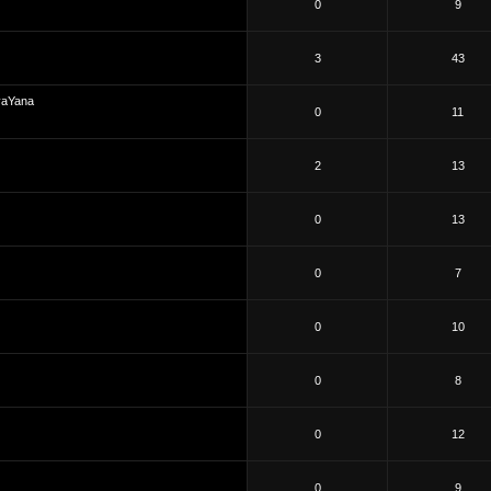
0
9
3
43
vaYana
0
11
2
13
0
13
0
7
0
10
0
8
0
12
0
9