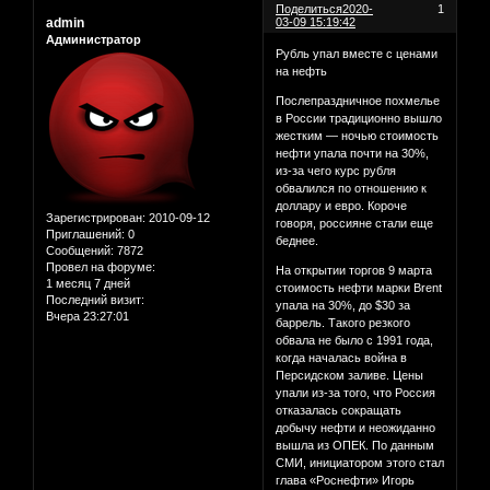
Поделиться
2020-
1
admin
03-09 15:19:42
Администратор
Рубль упал вместе с ценами
на нефть
Послепраздничное похмелье
в России традиционно вышло
жестким — ночью стоимость
нефти упала почти на 30%,
из-за чего курс рубля
обвалился по отношению к
доллару и евро. Короче
Зарегистрирован
: 2010-09-12
говоря, россияне стали еще
Приглашений:
0
беднее.
Сообщений:
7872
Провел на форуме:
На открытии торгов 9 марта
1 месяц 7 дней
стоимость нефти марки Brent
Последний визит:
упала на 30%, до $30 за
Вчера 23:27:01
баррель. Такого резкого
обвала не было с 1991 года,
когда началась война в
Персидском заливе. Цены
упали из-за того, что Россия
отказалась сокращать
добычу нефти и неожиданно
вышла из ОПЕК. По данным
СМИ, инициатором этого стал
глава «Роснефти» Игорь