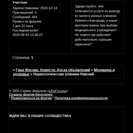
Участник
Здравствуйте, чем
Зарегистрирован
: 2024-12-14
отличаются услуги по выводу
Приглашений:
0
из запоя в разных клиниках
Сообщений:
464
Нижнего Новгорода, и какие
Провел на форуме:
критерии важны при выборе
2 дня 22 часа
медицинского учреждения?
Последний визит:
2026-08-03 13:38:23
Не знаете где работают
действительно хорошие
наркологи?
Страница:
1
»
Град Москва. Новости. Доска объявлений
»
Медицина и
здоровье
»
Наркологические клиники Нижний
© 2000 Сервис форумов «
LiFeForums
»
Создать форум бесплатно
*
Пожаловаться на форум
*
Политика конфиденциальности
ЖДЁМ ВАС В НАШИХ СООБЩЕСТВАХ