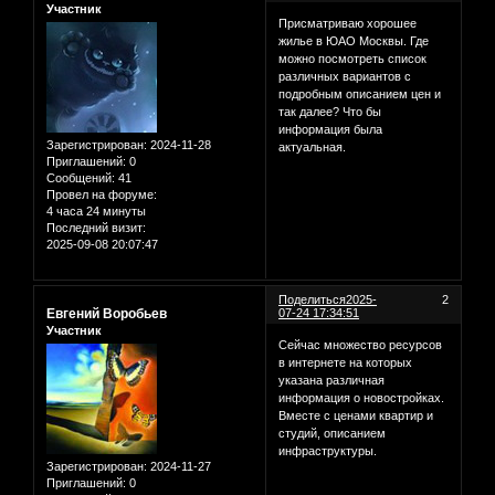
Участник
Присматриваю хорошее
жилье в ЮАО Москвы. Где
можно посмотреть список
различных вариантов с
подробным описанием цен и
так далее? Что бы
информация была
Зарегистрирован
: 2024-11-28
актуальная.
Приглашений:
0
Сообщений:
41
Провел на форуме:
4 часа 24 минуты
Последний визит:
2025-09-08 20:07:47
Поделиться
2025-
2
Евгений Воробьев
07-24 17:34:51
Участник
Сейчас множество ресурсов
в интернете на которых
указана различная
информация о новостройках.
Вместе с ценами квартир и
студий, описанием
инфраструктуры.
Зарегистрирован
: 2024-11-27
Приглашений:
0