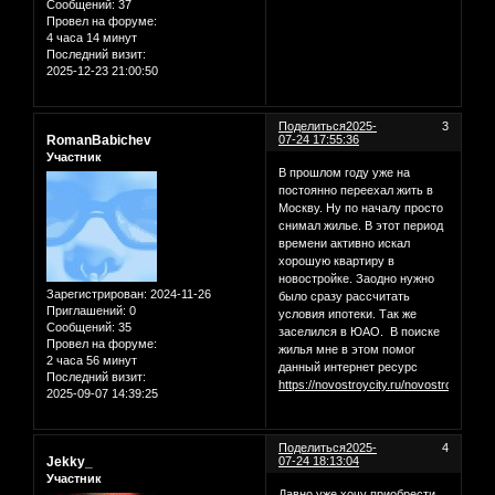
Сообщений:
37
Провел на форуме:
4 часа 14 минут
Последний визит:
2025-12-23 21:00:50
Поделиться
2025-
3
RomanBabichev
07-24 17:55:36
Участник
В прошлом году уже на
постоянно переехал жить в
Москву. Ну по началу просто
снимал жилье. В этот период
времени активно искал
хорошую квартиру в
новостройке. Заодно нужно
Зарегистрирован
: 2024-11-26
было сразу рассчитать
Приглашений:
0
условия ипотеки. Так же
Сообщений:
35
заселился в ЮАО. В поиске
Провел на форуме:
жилья мне в этом помог
2 часа 56 минут
данный интернет ресурс
Последний визит:
https://novostroycity.ru/novostroiki/juao
2025-09-07 14:39:25
Поделиться
2025-
4
Jekky_
07-24 18:13:04
Участник
Давно уже хочу приобрести