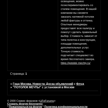
освещения, можно
поэкспериментировать со
стилем помещения. В нашей
компании вы сможете
заказать натяжной потолок
любой фактуры и оттенка.
Опытные менеджеры
предоставят всю палитру и
помогут сделать правильный
выбор. Стоимость зависит от
типа полотна и конструкции,
площади помещения,
дополнительных услуг.
Точную стоимость
подсчитает специалист во
время бесплатного замера.
https://potolok-mechty.ru/
Страница:
1
»
Град Москва. Новости. Доска объявлений
»
Флуд
»
"ПОТОЛОК МЕЧТЫ" с установкой в Москве
© 2000 Сервис форумов «
LiFeForums
»
Создать форум бесплатно
*
Пожаловаться на форум
*
Политика конфиденциальности