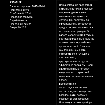
Участник
Наша компания предлагает
Зарегистрирован
: 2025-02-01
натяжные потолки в Москве
Приглашений:
0
под ключ, делая жизнь
Сообщений:
1744
клиентов комфортнее и
Провел на форуме:
уютнее. Мы работаем по
6 дней 0 часов
официальному договору и
Последний визит:
Вчера 10:28:21
предоставляем гарантию на
все виды конструкций. В
работе используются только
сертифицированные полотна
от известных европейских
производителей. В нашей
компании вы сможете
подобрать конструкции с
фотопечатью,
двухуровневые и другие
эффектные варианты. Если
ищите натяжные потолки
недорого, но с гарантией
качества, тогда вы попали по
адресу!
Все полотна и
сопутствующие детали
соответствуют стандартам
безопасности, поэтому
безопасны для здоровья.
Используя разные приборы