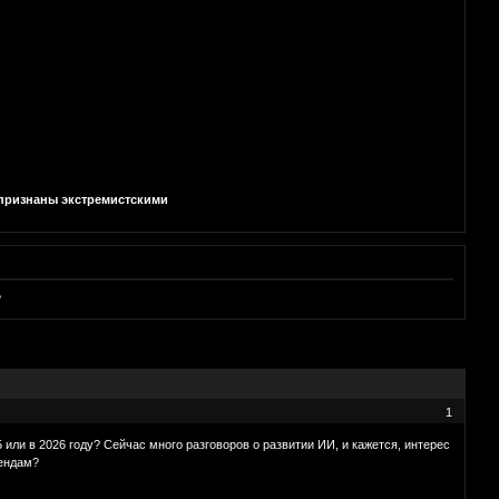
и признаны экстремистскими
?
1
ли в 2026 году? Сейчас много разговоров о развитии ИИ, и кажется, интерес
рендам?