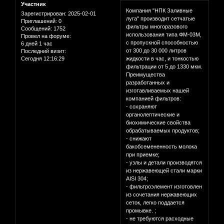
Участник
Компания "НПК Заливные
Зарегистрирован
: 2025-02-01
луга" производит сетчатые
Приглашений:
0
фильтры многоразового
Сообщений:
1752
использования типа ФМ-03М,
Провел на форуме:
с пропускной способностью
6 дней 1 час
от 300 до 30 000 литров
Последний визит:
Сегодня 12:16:29
жидкости в час, и тонкостью
фильтрации от 5 до 1330 мкм.
Преимущества
разработанных и
изготавливаемых нашей
компанией фильтров:
- сохраняют
органолептические и
биохимические свойства
обрабатываемых продуктов;
- снижают
бакобсемененность молока
при приемке;
- узлы и детали производятся
из нержавеющей стали марки
AISI 304;
- фильтроэлемент изготовлен
из сочетания нержавеющих
сеток, легко поддается
промывке. ;
- не требуются расходные