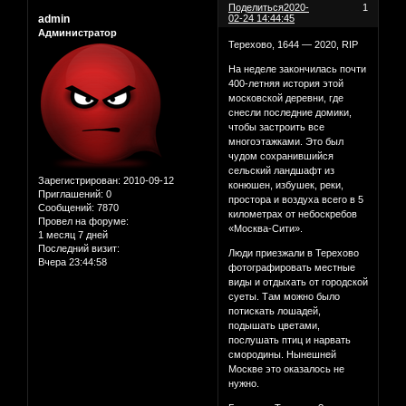
Поделиться
2020-
1
admin
02-24 14:44:45
Администратор
Терехово, 1644 — 2020, RIP
На неделе закончилась почти
400-летняя история этой
московской деревни, где
снесли последние домики,
чтобы застроить все
многоэтажками. Это был
чудом сохранившийся
сельский ландшафт из
Зарегистрирован
: 2010-09-12
конюшен, избушек, реки,
Приглашений:
0
простора и воздуха всего в 5
Сообщений:
7870
километрах от небоскребов
Провел на форуме:
«Москва-Сити».
1 месяц 7 дней
Последний визит:
Люди приезжали в Терехово
Вчера 23:44:58
фотографировать местные
виды и отдыхать от городской
суеты. Там можно было
потискать лошадей,
подышать цветами,
послушать птиц и нарвать
смородины. Нынешней
Москве это оказалось не
нужно.