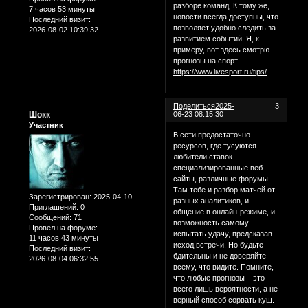
разборе команд. К тому же,
7 часов 53 минуты
новости всегда доступны, что
Последний визит:
позволяет удобно следить за
2026-08-02 10:39:32
развитием событий. Я, к
примеру, вот здесь смотрю
прогнозы на спорт
https://www.livesport.ru/tips/
Поделиться
2025-
3
Шокк
06-23 08:15:30
Участник
В сети предостаточно
ресурсов, где тусуются
любители ставок –
специализированные веб-
сайты, различные форумы.
Там тебе и разбор матчей от
Зарегистрирован
: 2025-04-10
разных аналитиков, и
Приглашений:
0
общение в онлайн-режиме, и
Сообщений:
71
возможность самому
Провел на форуме:
испытать удачу, предсказав
11 часов 43 минуты
исход встречи. Но будьте
Последний визит:
бдительны и не доверяйте
2026-08-04 06:32:55
всему, что видите. Помните,
что любые прогнозы – это
всего лишь вероятности, а не
верный способ сорвать куш.