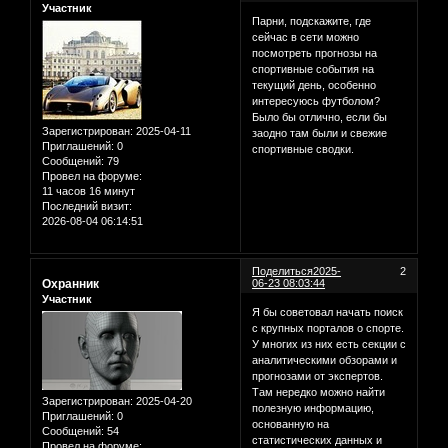
Участник
Парни, подскажите, где
сейчас в сети можно
посмотреть прогнозы на
спортивные события на
текущий день, особенно
интересуюсь футболом?
Было бы отлично, если бы
Зарегистрирован
: 2025-04-11
заодно там были и свежие
Приглашений:
0
спортивные сводки.
Сообщений:
79
Провел на форуме:
11 часов 16 минут
Последний визит:
2026-08-04 06:14:51
Поделиться
2025-
2
Охранник
06-23 08:03:44
Участник
Я бы советовал начать поиск
с крупных порталов о спорте.
У многих из них есть секции с
аналитическими обзорами и
прогнозами от экспертов.
Там нередко можно найти
Зарегистрирован
: 2025-04-20
полезную информацию,
Приглашений:
0
основанную на
Сообщений:
54
статистических данных и
Провел на форуме: