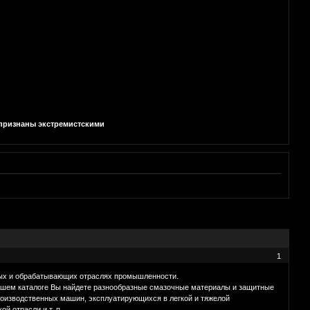
и признаны экстремистскими
1
ных и обрабатывающих отраслях промышленности.
ашем каталоге Вы найдете разнообразные смазочные материалы и защитные
роизводственных машин, эксплуатирующихся в легкой и тяжелой
й отрасли и т. п.