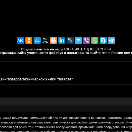
Подписывайтесь на нас в
ВКОНТАКТЕ
ОДНОКЛАСНИКИ
траницах сайта упоминается фейсбук и инстаграм, то знайте, что в России он
зин товаров технической химии "Класта"
оставках продукции промышленной химии для применения в основных производствен
 товаров и комплексные решения практически для любой промышленной отрасли. В н
аэрозоли для ремонта и технического обслуживания промышленного оборудования и п
ргетике, авиации, области добычи полезных ископаемых и обработки металла, морско