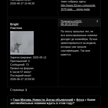
теме собраны здесь:
2026-06-27 10:46:26
http://www.32cars.ru/posts/id-
2570-lada … etogo-goda
.
Поделиться
2025-
3
Brigitt
06-18 22:24:07
Участник
По опыту прошлых лет, не
все анонсированные новинки
доходят до конвейера. Лучше
ориентироваться на модели,
которые уже прошли
сертификацию. Так мне
кажется.
Зарегистрирован
: 2025-05-12
Приглашений:
0
Сообщений:
73
Провел на форуме:
6 часов 57 минут
Последний визит:
2026-06-27 10:59:50
Страница:
1
»
Град Москва. Новости. Доска объявлений
»
Флуд
»
Какие
автомобильные новинки ждать в этом году?