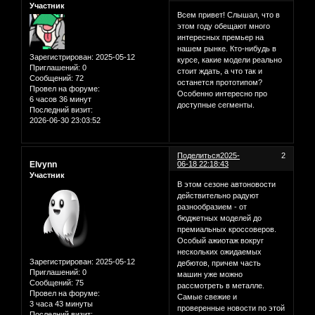
Участник
Всем привет! Слышал, что в
этом году обещают много
интересных премьер на
нашем рынке. Кто-нибудь в
Зарегистрирован
: 2025-05-12
курсе, какие модели реально
Приглашений:
0
стоит ждать, а что так и
Сообщений:
72
останется прототипом?
Провел на форуме:
Особенно интересно про
6 часов 36 минут
доступные сегменты.
Последний визит:
2026-06-30 23:03:52
Поделиться
2025-
2
Elvynn
06-18 22:18:43
Участник
В этом сезоне автоновости
действительно радуют
разнообразием - от
бюджетных моделей до
премиальных кроссоверов.
Особый ажиотаж вокруг
нескольких ожидаемых
Зарегистрирован
: 2025-05-12
дебютов, причем часть
Приглашений:
0
машин уже можно
Сообщений:
75
рассмотреть в металле.
Провел на форуме:
Самые свежие и
3 часа 43 минуты
проверенные новости по этой
Последний визит: