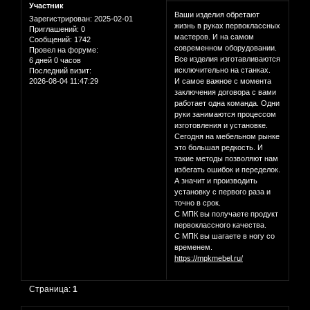
Участник
Ваши изделия обретают
Зарегистрирован
: 2025-02-01
жизнь в руках первоклассных
Приглашений:
0
мастеров. И на самом
Сообщений:
1742
современном оборудовании.
Провел на форуме:
Все изделия изготавливаются
6 дней 0 часов
исключительно на станках.
Последний визит:
2026-08-04 11:47:29
И самое важное с момента
заключения договора с вами
работает одна команда. Одни
руки занимаются процессом
изготовления и установке.
Сегодня на мебельном рынке
это большая редкость. И
такие методы позволяют нам
избегать ошибок и переделок.
А значит и производить
установку с первого раза и
точно в срок.
С МПК вы получаете продукт
первоклассного качества.
С МПК вы шагаете в ногу со
временем.
https://mpkmebel.ru/
Страница:
1