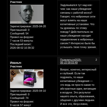
Участник
Задумывался тут над кое-
чем: как наши убеждения
связаны с работой мозга?
Говорят, что нейронные сети
могут влиять на наши
когнитивные установки. Что
Зарегистрирован
: 2025-04-20
ты думаешь по этому
Приглашений:
0
поводу? Действительно ли
Сообщений:
54
наши убеждения находят
Провел на форуме:
подкрепление в нейронных
7 часов 53 минуты
связях? Интересно было бы
Последний визит:
услышать твою точку зрения.
2026-08-02 10:39:32
Поделиться
2025-
2
Иваныч
06-15 09:03:49
Участник
Вопрос, конечно, интересный
и глубокий. Если так
подумать, то наши
когнитивные убеждения —
это ведь не просто какие-то
абстрактные идеи, витающие
Зарегистрирован
: 2025-04-10
в воздухе. Это результат
Приглашений:
0
нашего опыта, образования,
Сообщений:
74
общения с другими людьми.
Провел на форуме:
И все это, безусловно,
9 часов 57 минут