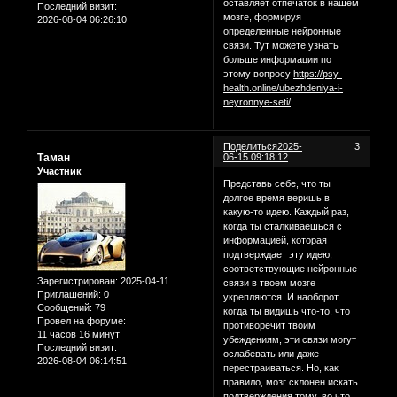
оставляет отпечаток в нашем
Последний визит:
мозге, формируя
2026-08-04 06:26:10
определенные нейронные
связи. Тут можете узнать
больше информации по
этому вопросу
https://psy-
health.online/ubezhdeniya-i-
neyronnye-seti/
Поделиться
2025-
3
Таман
06-15 09:18:12
Участник
Представь себе, что ты
долгое время веришь в
какую-то идею. Каждый раз,
когда ты сталкиваешься с
информацией, которая
подтверждает эту идею,
соответствующие нейронные
Зарегистрирован
: 2025-04-11
связи в твоем мозге
Приглашений:
0
укрепляются. И наоборот,
Сообщений:
79
когда ты видишь что-то, что
Провел на форуме:
противоречит твоим
11 часов 16 минут
убеждениям, эти связи могут
Последний визит:
ослабевать или даже
2026-08-04 06:14:51
перестраиваться. Но, как
правило, мозг склонен искать
подтверждения тому, во что