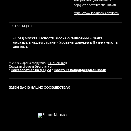
которая находит отклик в
сердцах соотечественников.
https://www.facebook.com/InterestingM
Страница:
1
»
Град Москва. Новости. Доска объявлений
»
Лента
маразма в нашей стране
»
Уровень доверия к Путину упал в
два раза
© 2000 Сервис форумов «
LiFeForums
»
Создать форум бесплатно
*
Пожаловаться на форум
*
Политика конфиденциальности
ЖДЁМ ВАС В НАШИХ СООБЩЕСТВАХ