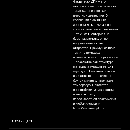
Фактически ДПК – это
отменное сочетание качеств
таких материалов, как
пластик и древесина. В
сравнении с обычным
деревом ДПК отличается
сроком своего использования
– от 20 лет. Материал не
будет выцветать, он не
видоизменяется, не
стирается. Преимущество в
том, что покраска
выполняется не сверху доски
– абсолютно вся структура
материала окрашивается в
один цвет. Большим плюсом
является то, что декинг не
боится сильных перепадов
температуры, является
водостойким. Эти качества
позволяют ему
использоваться практически
в любых условиях.
https://stroy-iz-dpk.ru/
Страница:
1