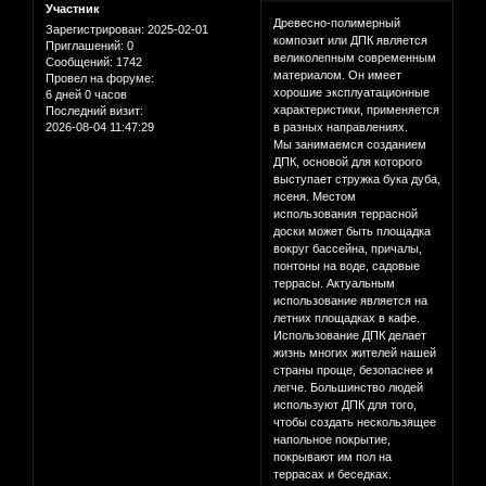
Участник
Древесно-полимерный
Зарегистрирован
: 2025-02-01
композит или ДПК является
Приглашений:
0
великолепным современным
Сообщений:
1742
материалом. Он имеет
Провел на форуме:
хорошие эксплуатационные
6 дней 0 часов
характеристики, применяется
Последний визит:
2026-08-04 11:47:29
в разных направлениях.
Мы занимаемся созданием
ДПК, основой для которого
выступает стружка бука дуба,
ясеня. Местом
использования террасной
доски может быть площадка
вокруг бассейна, причалы,
понтоны на воде, садовые
террасы. Актуальным
использование является на
летних площадках в кафе.
Использование ДПК делает
жизнь многих жителей нашей
страны проще, безопаснее и
легче. Большинство людей
используют ДПК для того,
чтобы создать нескользящее
напольное покрытие,
покрывают им пол на
террасах и беседках.