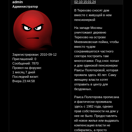
admin
02-10 15:01:24
Администратор
В Терехово сносят дом
вместе с живущей в нем
пенсионеркой
На западе Москвы
уничтожают деревню
Терехово на острове
Мневниковская пойма, чтобы
вместо чудом
сохранившегося частного
Зарегистрирован
: 2010-09-12
сектора построить там
Приглашений:
0
многоэтажки. Под снос попал
Сообщений:
7870
и дом одинокой пенсионерки
Провел на форуме:
Раисы Полотеровой, которая
1 месяц 7 дней
прожила здесь 40 лет. Саму
Последний визит:
женщину власти хотят
Вчера 23:44:58
отправить в центр для
бездомных.
Раиса Полотерова прописана
и фактически проживала
здесь с 1982 года, однако
прав собственности на дом у
нее не было. Предоставлять
ей новое жилье или выдавать
компенсацию власти не
собирались, а просто