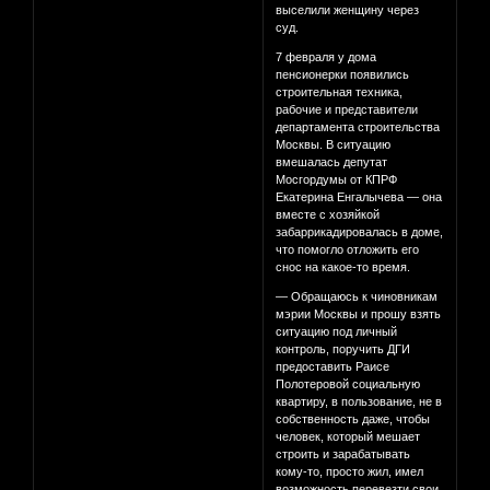
выселили женщину через
суд.
7 февраля у дома
пенсионерки появились
строительная техника,
рабочие и представители
департамента строительства
Москвы. В ситуацию
вмешалась депутат
Мосгордумы от КПРФ
Екатерина Енгалычева — она
вместе с хозяйкой
забаррикадировалась в доме,
что помогло отложить его
снос на какое-то время.
— Обращаюсь к чиновникам
мэрии Москвы и прошу взять
ситуацию под личный
контроль, поручить ДГИ
предоставить Раисе
Полотеровой социальную
квартиру, в пользование, не в
собственность даже, чтобы
человек, который мешает
строить и зарабатывать
кому-то, просто жил, имел
возможность перевезти свои