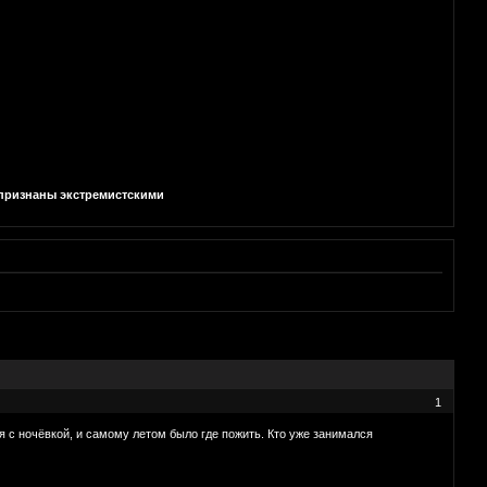
и признаны экстремистскими
1
я с ночёвкой, и самому летом было где пожить. Кто уже занимался