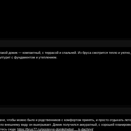
л такой домик — компактный, с террасой и спальней. Из бруса смотрится тепло и уютно
 халтурит с фундаментом и утеплением.
аче, чтобы можно было и родственников с комфортом принять, и просто отдыхать лет
и по внешнему виду он выигрывает. Домик получился аккуратный, с хорошей планировко
итесь сюда:
https://brus77.ru/gostevye-domiki/nebol … k-dachnyj/