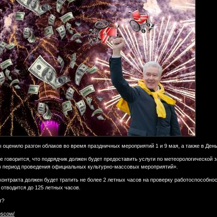
оценило разгон облаков во время праздничных мероприятий 1 и 9 мая, а также в День
 говорится, что подрядчик должен будет предоставить услуги по метеорологической 
в период проведения официальных культурно-массовых мероприятий».
 контракта должен будет тратить не более 2 летных часов на проверку работоспособ
отводится до 125 летных часов.
т?
oscow/