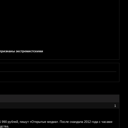
и признаны экстремистскими
1
5 990 рублей, пишут «Открытые медиа». После скандала 2012 года с часами
дства.