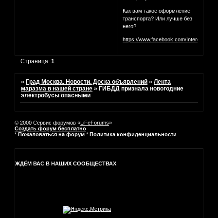
Как вам такое оформление
транспорта? Или лучше без
него?
https://www.facebook.com/InterestingM
Страница:
1
»
Град Москва. Новости. Доска объявлений
»
Лента
маразма в нашей стране
»
ГИБДД признала новогодние
электробусы опасными
© 2000 Сервис форумов «
LiFeForums
»
Создать форум бесплатно
*
Пожаловаться на форум
*
Политика конфиденциальности
ЖДЁМ ВАС В НАШИХ СООБЩЕСТВАХ