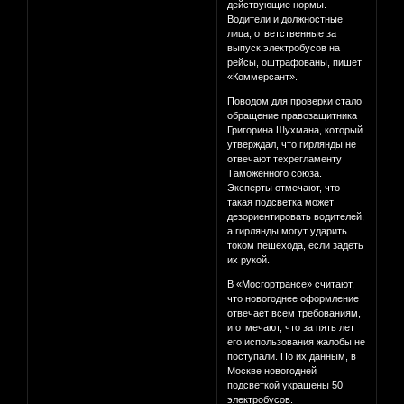
действующие нормы.
Водители и должностные
лица, ответственные за
выпуск электробусов на
рейсы, оштрафованы, пишет
«Коммерсант».
Поводом для проверки стало
обращение правозащитника
Григорина Шухмана, который
утверждал, что гирлянды не
отвечают техрегламенту
Таможенного союза.
Эксперты отмечают, что
такая подсветка может
дезориентировать водителей,
а гирлянды могут ударить
током пешехода, если задеть
их рукой.
В «Мосгортрансе» считают,
что новогоднее оформление
отвечает всем требованиям,
и отмечают, что за пять лет
его использования жалобы не
поступали. По их данным, в
Москве новогодней
подсветкой украшены 50
электробусов.