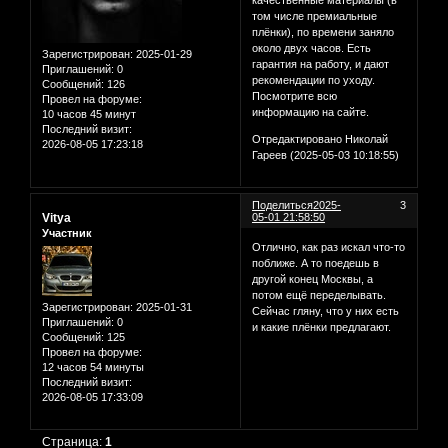
качественные материалы (в
том числе премиальные
плёнки), по времени заняло
около двух часов. Есть
Зарегистрирован
: 2025-01-29
гарантия на работу, и дают
Приглашений:
0
рекомендации по уходу.
Сообщений:
126
Посмотрите всю
Провел на форуме:
информацию на сайте.
10 часов 45 минут
Последний визит:
Отредактировано Николай
2026-08-05 17:23:18
Гареев (2025-05-03 10:18:55)
Поделиться
2025-
3
Vitya
05-01 21:58:50
Участник
Отлично, как раз искал что-то
поближе. А то поедешь в
другой конец Москвы, а
потом ещё переделывать.
Зарегистрирован
: 2025-01-31
Сейчас гляну, что у них есть
Приглашений:
0
и какие плёнки предлагают.
Сообщений:
125
Провел на форуме:
12 часов 54 минуты
Последний визит:
2026-08-05 17:33:09
Страница:
1