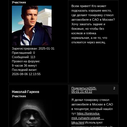
Участник
Всем привет! Кто может
подсказать хорошее место,
где делают тонировку стекол
автомобиля в САО в Москве?
Хочу закатать задние и
боковые, но чтобы без
косяков и плёнка
нормальная, а не то, что
отклеится через месяц.
Зарегистрирован
: 2025-01-31
Приглашений:
0
Сообщений:
113
Провел на форуме:
9 часов 36 минут
Последний визит:
2026-08-06 12:13:55
Поделиться
2025-
2
Николай Гареев
05-01 21:43:22
Участник
Я делал тонировку стекол
автомобиля в Москве в САО
в техцентре, который нашёл
тут
https://tonirovka-
msk.ru/nashi-uslugi/t …
bilya.html
Используют